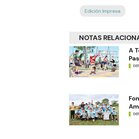
Edición Impresa
NOTAS RELACION
A T
Pas
DE
Fon
Amé
DE