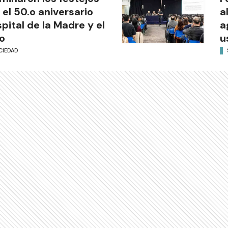
 el 50.o aniversario
a
pital de la Madre y el
a
o
u
CIEDAD