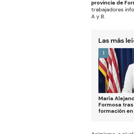
provincia de Fo
trabajadores info
A y B.
Las más le
1
María Alejan
Formosa tras 
formación en