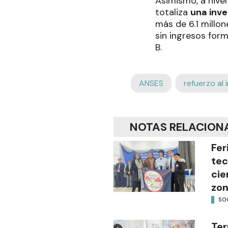
Asimismo, a nivel
totaliza
una inve
más de 6.1 millon
sin ingresos form
B.
ANSES
refuerzo al 
NOTAS RELACION
Fer
tec
cie
zon
SO
Ter