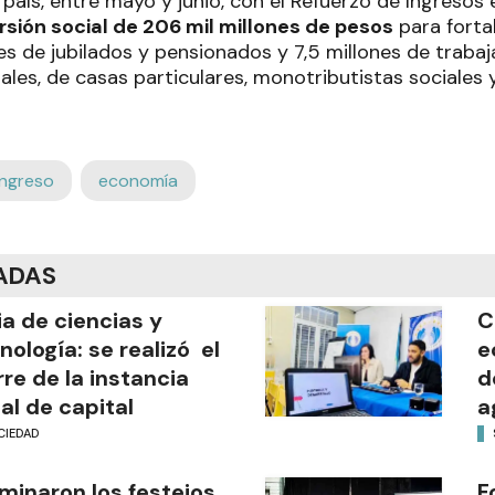
 país, entre mayo y junio, con el Refuerzo de Ingresos 
rsión social de 206 mil millones de pesos
para forta
es de jubilados y pensionados y 7,5 millones de traba
ales, de casas particulares, monotributistas sociales 
ingreso
economía
ADAS
ia de ciencias y
C
nología: se realizó el
e
rre de la instancia
d
al de capital
a
CIEDAD
minaron los festejos
F