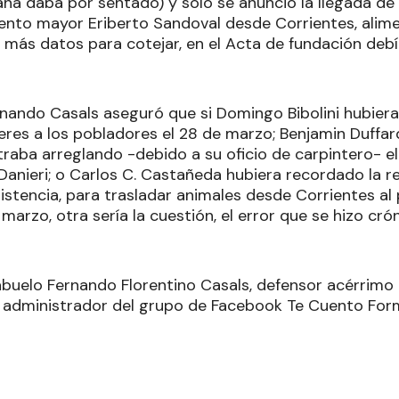
na daba por sentado) y solo se anunció la llegada de 
gento mayor Eriberto Sandoval desde Corrientes, alimen
n más datos para cotejar, en el Acta de fundación debía
rnando Casals aseguró que si Domingo Bibolini hubiera
eres a los pobladores el 28 de marzo; Benjamin Duffa
traba arreglando -debido a su oficio de carpintero- e
anieri; o Carlos C. Castañeda hubiera recordado la r
esistencia, para trasladar animales desde Corrientes a
marzo, otra sería la cuestión, el error que se hizo cró
buelo Fernando Florentino Casals, defensor acérrimo 
 administrador del grupo de Facebook Te Cuento For