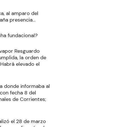
a, al amparo del
raña presencia…
cha fundacional?
l vapor Resguardo
mplida, la orden de
¿Habrá elevado el
ana donde informaba al
 con fecha 8 del
nales de Corrientes;
alizó el 28 de marzo