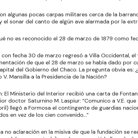
n algunas pocas carpas militares cerca de la barranc
 y el sonar del canto de algún ave alarmada por la ext
ué no es reconocido el 28 de marzo de 1879 como fe
: con fecha 30 de marzo regresó a Villa Occidental, e
mentación de que el 28 de marzo se había dado por cu
apital del Gobierno del Chaco. La pregunta obvia es: 
V. Mansilla a la Presidencia de la Nación?
: El Ministerio del Interior recibió una carta de Font
rior doctor Saturnino M. Laspiur: “Comunico a V.E. que
ril) llegó a Formosa el contingente de guardias nacio
ados en vez de los cien convenido…”
 no aclaración en la misiva de que la fundación se re