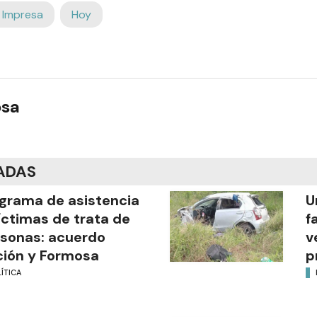
 Impresa
Hoy
osa
ADAS
grama de asistencia
U
íctimas de trata de
f
sonas: acuerdo
v
ión y Formosa
p
ÍTICA