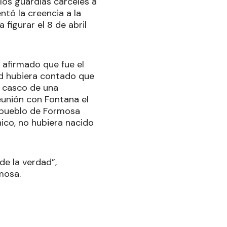
los guardias cárceles a
tó la creencia a la
 figurar el 8 de abril
 afirmado que fue el
rd hubiera contado que
l casco de una
eunión con Fontana el
l pueblo de Formosa
nico, no hubiera nacido
de la verdad”,
mosa.