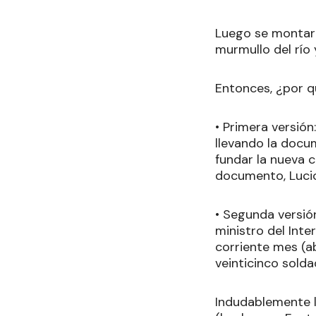
Luego se montaro
murmullo del río
Entonces, ¿por q
• Primera versión
llevando la docu
fundar la nueva c
documento, Lucio 
• Segunda versión
ministro del Inte
corriente mes (ab
veinticinco sold
Indudablemente la