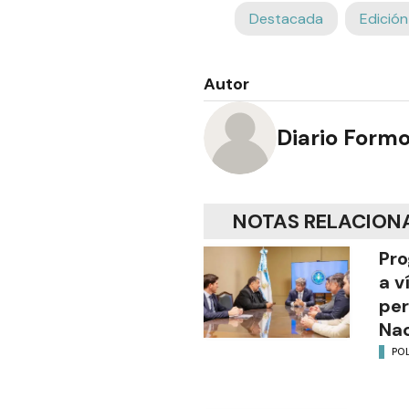
Destacada
Edición
Autor
Diario Form
NOTAS RELACION
Pro
a v
per
Nac
POL