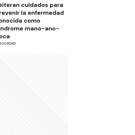
eiteran cuidados para
revenir la enfermedad
onocida como
índrome mano-ano-
oca
SOCIEDAD