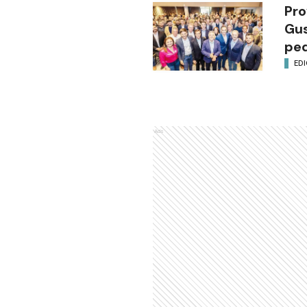
Pro
Gus
ped
EDI
Ads