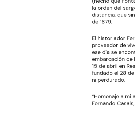
(hecho que Fonta
la orden del sar
distancia, que si
de 1879.
El historiador Fe
proveedor de vív
ese día se encon
embarcación de D
15 de abril en R
fundado el 28 de 
ni perdurado.
“Homenaje a mi a
Fernando Casals,