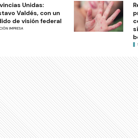
vincias Unidas:
R
tavo Valdés, con un
p
ido de visión federal
c
s
CIÓN IMPRESA
b