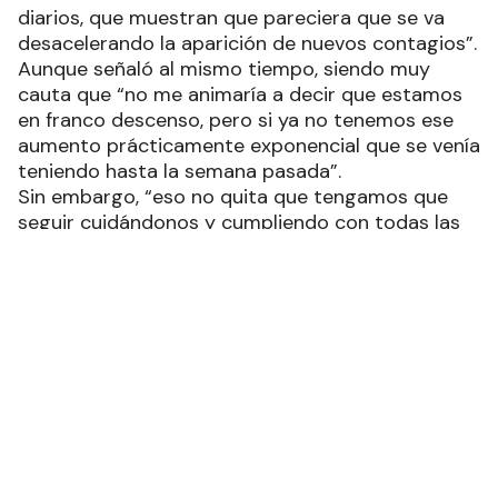
y dijo que en “Formosa hoy podemos decir que
está avanzando en una menor cantidad de casos
diarios, que muestran que pareciera que se va
desacelerando la aparición de nuevos contagios”.
Aunque señaló al mismo tiempo, siendo muy
cauta que “no me animaría a decir que estamos
en franco descenso, pero si ya no tenemos ese
aumento prácticamente exponencial que se venía
teniendo hasta la semana pasada”.
Sin embargo, “eso no quita que tengamos que
seguir cuidándonos y cumpliendo con todas las
medidas de prevención”, apuntó, ya que
justamente gracias a ello y a la campaña de
vacunación, “se pudo hacer que este brote se
empiece a aminorar en la aparición de casos
nuevos”.
“Hay como una pequeña desaceleración”,
remarcó la funcionaria, que es, ejemplificó, como
lo que se viene observando en otras provincias