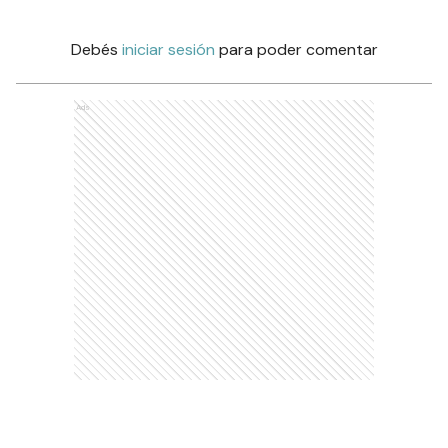
Debés
iniciar sesión
para poder comentar
Ads