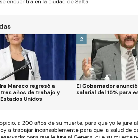
 encuentra en la ciudad de Salta.
ídas
2
dra Mareco regresó a
El Gobernador anunci
tres años de trabajo y
salarial del 15% para e
 Estados Unidos
opicio, a 200 años de su muerte, para que yo le jure a
voy a trabajar incansablemente para que la salud de 
eservada; para que le jure al General que su muerte n