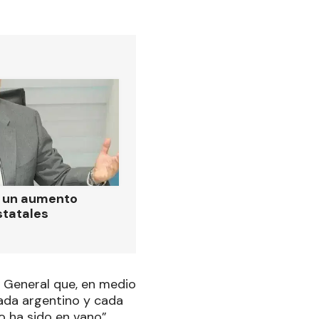
ó un aumento
statales
l General que, en medio
cada argentino y cada
o ha sido en vano”,