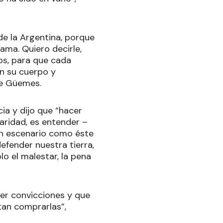
de la Argentina, porque
ama. Quiero decirle,
os, para que cada
en su cuerpo y
de Güemes.
ia y dijo que “hacer
daridad, es entender –
un escenario como éste
efender nuestra tierra,
o el malestar, la pena
ner convicciones y que
tan comprarlas”,