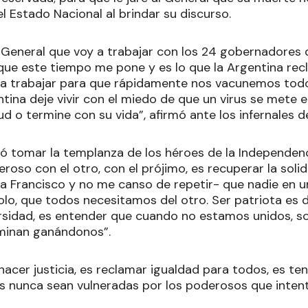
del Estado Nacional al brindar su discurso.
l General que voy a trabajar con los 24 gobernadores 
que este tiempo me pone y es lo que la Argentina recl
 a trabajar para que rápidamente nos vacunemos tod
tina deje vivir con el miedo de que un virus se mete 
ud o termine con su vida”, afirmó ante los infernales 
ió tomar la templanza de los héroes de la Independenc
eroso con el otro, con el prójimo, es recuperar la soli
a Francisco y no me canso de repetir- que nadie en 
lo, que todos necesitamos del otro. Ser patriota es d
rsidad, es entender que cuando no estamos unidos, sol
rminan ganándonos”.
hacer justicia, es reclamar igualdad para todos, es te
s nunca sean vulneradas por los poderosos que inten