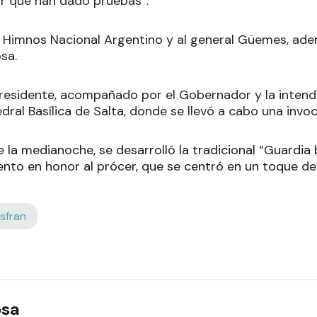
lor que han dado pruebas”.
 Himnos Nacional Argentino y al general Güemes, ade
osa.
Presidente, acompañado por el Gobernador y la inten
edral Basílica de Salta, donde se llevó a cabo una invoc
la medianoche, se desarrolló la tradicional “Guardia b
nto en honor al prócer, que se centró en un toque de 
nsfran
osa