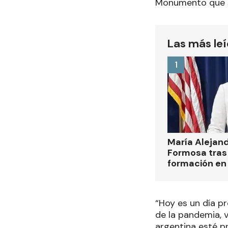
Monumento que se
Las más le
1
María Alejan
Formosa tras 
formación en
“Hoy es un día pr
de la pandemia, 
argentina esté pr