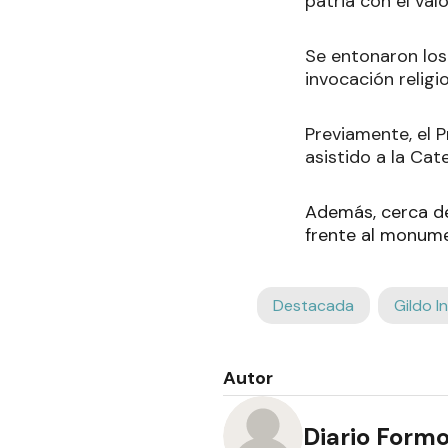
patria con el va
Se entonaron los
invocación religi
Previamente, el 
asistido a la Cat
Además, cerca de 
frente al monume
Destacada
Gildo I
Autor
Diario Form