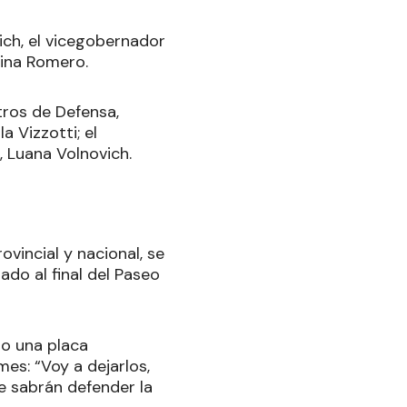
ch, el vicegobernador
ttina Romero.
tros de Defensa,
a Vizzotti; el
MI, Luana Volnovich.
ovincial y nacional, se
do al final del Paseo
ño una placa
mes: “Voy a dejarlos,
e sabrán defender la