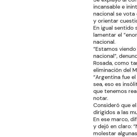
incansable e inin
nacional se vota
y orientar cuest
En igual sentido 
lamentar el “eno
nacional.
“Estamos viendo 
nacional”, denunc
Rosada, como tam
eliminación del M
“Argentina fue el
sea, eso es insól
que tenemos real
notar.
Consideró que el
dirigidos a las m
En ese marco, di
y dejó en claro:
molestar algunas