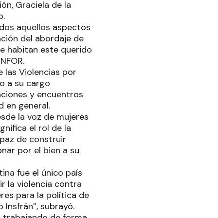
ión, Graciela de la
o.
odos aquellos aspectos
ación del abordaje de
e habitan este querido
ENFOR.
 las Violencias por
o a su cargo
taciones y encuentros
d en general.
esde la voz de mujeres
nifica el rol de la
paz de construir
onar por el bien a su
ina fue el único país
r la violencia contra
res para la política de
 Insfrán”, subrayó.
s trabajando de forma