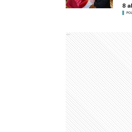
8 a
POL
Ads