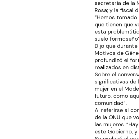
secretaria de la M
Rosa; y la fiscal
“Hemos tomado es
que tienen que ve
esta problemátic
suelo formoseño”
Dijo que durante
Motivos de Géner
profundizó el for
realizados en di
Sobre el convers
significativas de
mujer en el Mod
futuro, como aque
comunidad”.
Al referirse al c
de la ONU que vot
las mujeres. “Hay
este Gobierno, y 
Se explayó al co