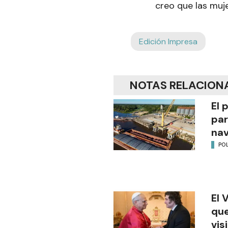
creo que las muj
Edición Impresa
NOTAS RELACION
El 
par
na
POL
El 
que
vis