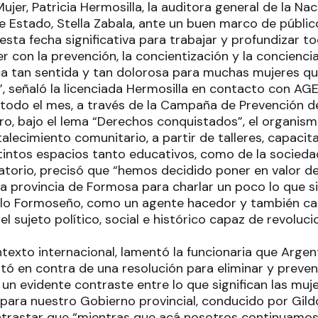
ujer, Patricia Hermosilla, la auditora general de la Nac
 de Estado, Stella Zabala, ante un buen marco de públic
ta fecha significativa para trabajar y profundizar t
r con la prevención, la concientización y la concienci
a tan sentida y tan dolorosa para muchas mujeres qu
, señaló la licenciada Hermosilla en contacto con AG
 todo el mes, a través de la Campaña de Prevención de
o, bajo el lema “Derechos conquistados”, el organism
talecimiento comunitario, a partir de talleres, capaci
stintos espacios tanto educativos, como de la socieda
atorio, precisó que “hemos decidido poner en valor d
 la provincia de Formosa para charlar un poco lo que sig
elo Formoseño, como un agente hacedor y también ca
l sujeto político, social e histórico capaz de revoluci
ontexto internacional, lamentó la funcionaria que Argent
ó en contra de una resolución para eliminar y preveni
 un evidente contraste entre lo que significan las muje
para nuestro Gobierno provincial, conducido por Gildo
ntrastar que “mientras que acá nosotros continuamo