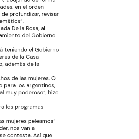
dades, en el orden
de profundizar, revisar
lemática”.
iada De la Rosa, al
lamiento del Gobierno
tá teniendo el Gobierno
jeres de la Casa
o, además de la
chos de las mujeres. O
o para los argentinos,
al muy poderoso”, hizo
ra los programas
las mujeres peleamos”
er, nos van a
se contesta. Así que