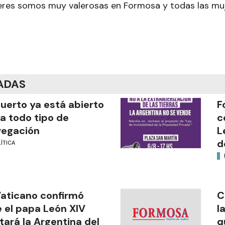
eres somos muy valerosas en Formosa y todas las mu
ADAS
puerto ya está abierto
F
a todo tipo de
c
vegación
L
d
ÍTICA
Vaticano confirmó
C
 el papa León XIV
l
itará la Argentina del
q