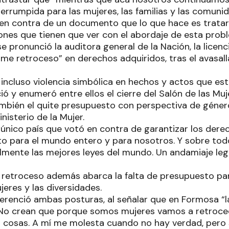
terrumpida para las mujeres, las familias y las comuni
 en contra de un documento que lo que hace es tratar 
iones que tienen que ver con el abordaje de esta prob
se pronunció la auditora general de la Nación, la licenc
rme retroceso” en derechos adquiridos, tras el avasal
incluso violencia simbólica en hechos y actos que es
ió y enumeró entre ellos el cierre del Salón de las Mu
bién el quite presupuesto con perspectiva de géner
inisterio de la Mujer.
 único país que votó en contra de garantizar los dere
ito para el mundo entero y para nosotros. Y sobre tod
mente las mejores leyes del mundo. Un andamiaje leg
 retroceso además abarca la falta de presupuesto pa
ujeres y las diversidades.
ferenció ambas posturas, al señalar que en Formosa “
 “No crean que porque somos mujeres vamos a retroced
 cosas. A mí me molesta cuando no hay verdad, pero 