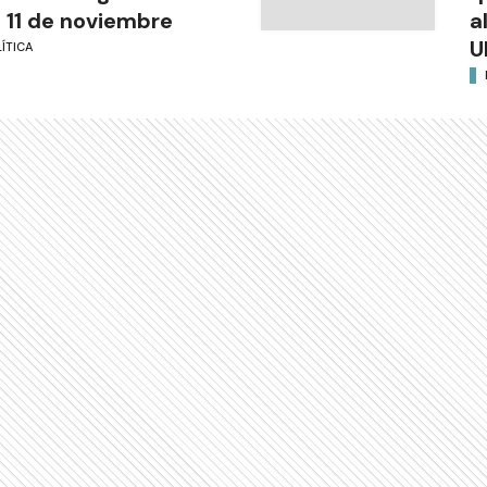
l 11 de noviembre
a
U
ÍTICA