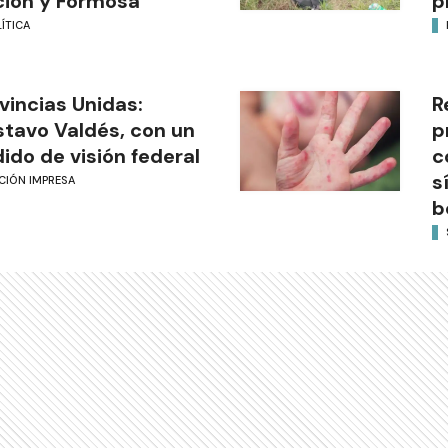
ión y Formosa
p
ÍTICA
vincias Unidas:
R
tavo Valdés, con un
p
ido de visión federal
c
s
CIÓN IMPRESA
b