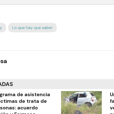
y
Lo que hay que saber
osa
ADAS
grama de asistencia
U
íctimas de trata de
f
sonas: acuerdo
v