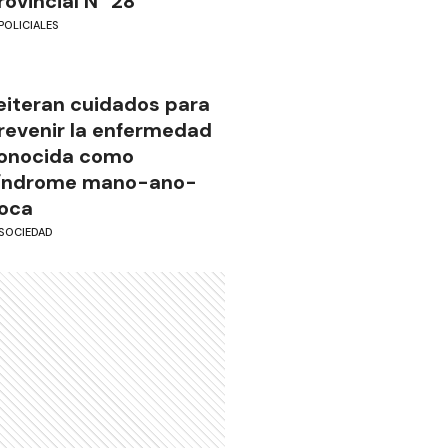
rovincial N° 28
POLICIALES
eiteran cuidados para
revenir la enfermedad
onocida como
índrome mano-ano-
oca
SOCIEDAD