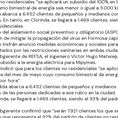
 no residenciales “se aplicará un subsidio del 100% en 
o bimestral de energía sea menor o igual a 5.000 kil
da abarca a 6.452 clientes de pequeños y medianos co
. En tanto, en Clorinda, se llegará a 1.469 clientes, si
sidenciales.
 del aislamiento social preventivo y obligatorio (ASPO)
n de mitigar la propagación del virus en Formosa capit
 Insfrán anunció medidas económicas y sociales para
tados por las restricciones sanitarias en ambas ciuda
ubgerente de REFSA, el ingeniero Víctor Hugo Matwiejuk
ubsidio a la energía eléctrica para Mipymes.
indicó que para los clientes no residenciales “se aplic
ra del mes de mayo cuyo consumo bimestral de energí
por hora”.
edida abarca a 6.452 clientes de pequeños y medianos
% de las personas dedicadas a ese rubro en la ciudad.
inda, se llegará a 1.469 clientes, siendo el 93% del pad
ubgerente confirmó que “serán 7.921 clientes los que s
lo que representa el 92% del padrón de clientes no re