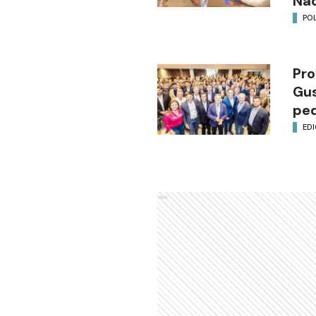
Nac
POL
Pro
Gus
ped
EDI
Ads