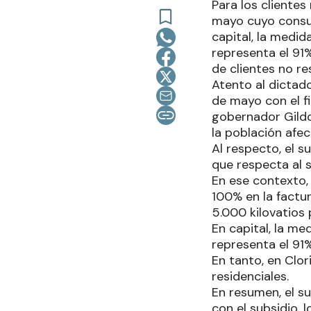
Para los clientes
mayo cuyo consum
capital, la medi
representa el 91%
de clientes no re
Atento al dictado
de mayo con el fi
gobernador Gildo
la población afec
Al respecto, el s
que respecta al s
En ese contexto, 
100% en la factu
5.000 kilovatios 
En capital, la m
representa el 91
En tanto, en Clor
residenciales.
En resumen, el s
con el subsidio, 