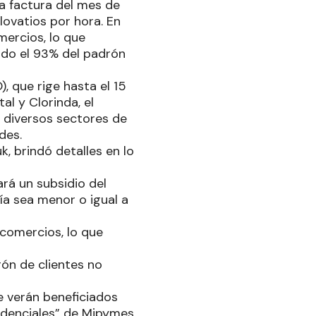
la factura del mes de
ovatios por hora. En
mercios, lo que
endo el 93% del padrón
, que rige hasta el 15
al y Clorinda, el
 diversos sectores de
des.
, brindó detalles en lo
ará un subsidio del
a sea menor o igual a
 comercios, lo que
rón de clientes no
e verán beneficiados
sidenciales” de Mipymes