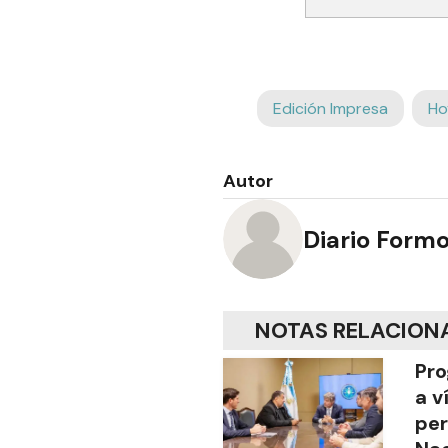
Edición Impresa
Ho
Autor
Diario Form
NOTAS RELACION
Pro
a v
per