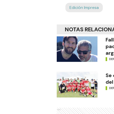
Edición Impresa
NOTAS RELACION
Fal
pad
arg
DE
Se 
del
DE
Ads