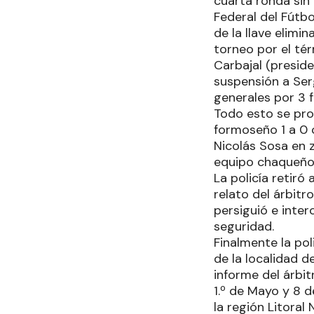
cuarta ronda sin 
Federal del Fútbo
de la llave elimi
torneo por el té
Carbajal (presid
suspensión a Serg
generales por 3 f
Todo esto se pro
formoseño 1 a 0 
Nicolás Sosa en 
equipo chaqueño, 
La policía retiró
relato del árbit
persiguió e inter
seguridad.
Finalmente la pol
de la localidad d
informe del árbitr
1.º de Mayo y 8 
la región Litoral