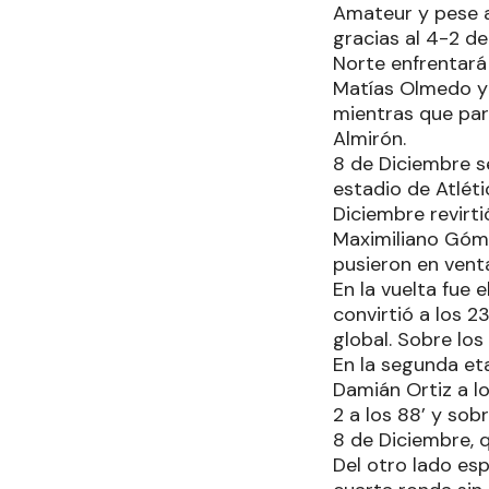
Amateur y pese a 
gracias al 4-2 de
Norte enfrentará 
Matías Olmedo y D
mientras que par
Almirón.
8 de Diciembre s
estadio de Atléti
Diciembre revirt
Maximiliano Góme
pusieron en venta
En la vuelta fue 
convirtió a los 2
global. Sobre lo
En la segunda eta
Damián Ortiz a lo
2 a los 88’ y sob
8 de Diciembre, q
Del otro lado es