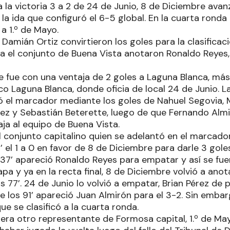
la victoria 3 a 2 de 24 de Junio, 8 de Diciembre avanz
 la ida que configuró el 6-5 global. En la cuarta ronda 
a 1.º de Mayo.
amián Ortiz convirtieron los goles para la clasificac
a el conjunto de Buena Vista anotaron Ronaldo Reyes, 
e fue con una ventaja de 2 goles a Laguna Blanca, má
co Laguna Blanca, donde oficia de local 24 de Junio. La
ió el marcador mediante los goles de Nahuel Segovia, 
z y Sebastián Beterette, luego de que Fernando Almi
ja al equipo de Buena Vista.
el conjunto capitalino quien se adelantó en el marcad
3’ el 1 a 0 en favor de 8 de Diciembre para darle 3 gole
s 37’ apareció Ronaldo Reyes para empatar y así se fue
pa y ya en la recta final, 8 de Diciembre volvió a anot
s 77’. 24 de Junio lo volvió a empatar, Brian Pérez de 
re los 91’ apareció Juan Almirón para el 3-2. Sin embarg
ue se clasificó a la cuarta ronda.
pera otro representante de Formosa capital, 1.º de Ma