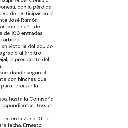
isciplina del Consejo
eonesa, con la pérdida
idad de participar en el
gente José Ramón
nar con un año de
ta de 100 entradas
 arbitral.
en victoria del equipo
agredió al árbitro
al, el presidente del
z.
ución, donde según el
eta con hinchas que
 para reforzar la
esa, hasta la Comisaría
respondientes. Tras el
eces en la Zona 10 de
era fecha, Ernesto