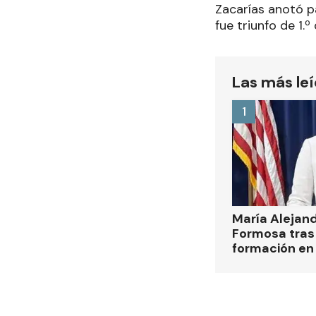
Zacarías anotó pa
fue triunfo de 1
Las más le
1
María Alejan
Formosa tras 
formación en