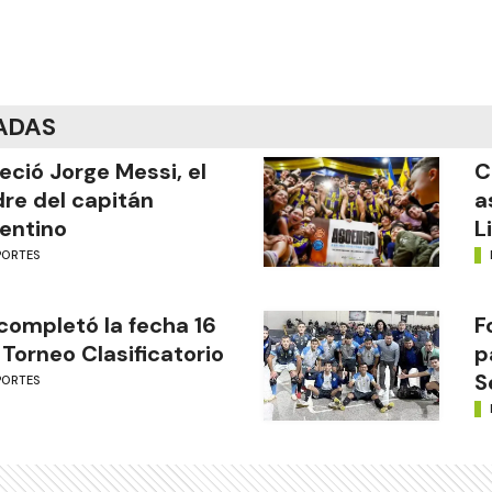
ADAS
leció Jorge Messi, el
C
re del capitán
a
entino
L
PORTES
completó la fecha 16
F
 Torneo Clasificatorio
p
S
PORTES