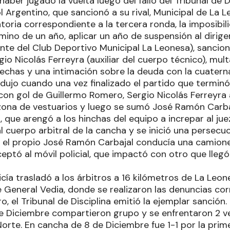
haber jugado la vuelta luego del fallo del Tribunal de D
l Argentino, que sancionó a su rival, Municipal de La L
natoria correspondiente a la tercera ronda, la imposibil
rmino de un año, aplicar un año de suspensión al diri
ente del Club Deportivo Municipal La Leonesa), sancio
io Nicolás Ferreyra (auxiliar del cuerpo técnico), mul
echas y una intimación sobre la deuda con la cuaterna
dujo cuando una vez finalizado el partido que terminó 
con gol de Guillermo Romero, Sergio Nicolás Ferreyra 
zona de vestuarios y luego se sumó José Ramón Carbaj
que arengó a los hinchas del equipo a increpar al jue
 al cuerpo arbitral de la cancha y se inició una persec
ro el propio José Ramón Carbajal conducía una camion
ceptó al móvil policial, que impactó con otro que llegó
icía trasladó a los árbitros a 16 kilómetros de La Leon
e General Vedia, donde se realizaron las denuncias cor
o, el Tribunal de Disciplina emitió la ejemplar sanción.
de Diciembre compartieron grupo y se enfrentaron 2 v
 Norte. En cancha de 8 de Diciembre fue 1-1 por la prim