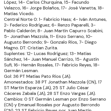
López, 14- Carlos Churquina, 15- Facundo
Velazco, 16- Jorge Bolaños, 17- José Vanetta, 18-
Matías Vicedo.
Central Norte 0: 1- Fabricio Hass; 4- Iván Antunes,
2- Federico Rodríguez, 6- Renzo Paparelli, 3-
Pablo Calderón; 8- Juan Martín Capurro Scabini,
5- Jonathan Mazzola, 11- Enzo Serrano, 10-
Augusto Berrondo; 9- Gonzalo Ríos, 7- Diego
Magno. DT: Cristian Zurita.
Suplentes: 12- Lucas Rodríguez; 13- Matías
Sánchez, 14- Juan Manuel Carrizo, 15- Agustín
Sufi, 16- Hernán Rosales, 17- Fabricio Reyes, 18-
Germán Lesman.
Gol: 36 PT Matías Pato Ríos (JA).
Amonestados: 38 PT Jonathan Mazzola (CN), 17
ST Martín Esparza (JA), 25 ST Julio César
Cáceres Zabala (JA), 28 ST Enzo Vargas (JA).
Cambios: 0 ST Germán Lesman por Enzo Serrano
(CN) y Emanuel Rosales por Augusto Berrondo
(CN), 23 ST Fabricio Reyes por Juan Martín