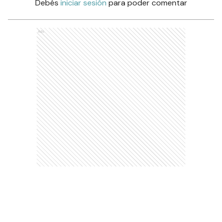
Debés
iniciar sesión
para poder comentar
Ads