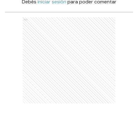
Debés
iniciar sesión
para poder comentar
Ads