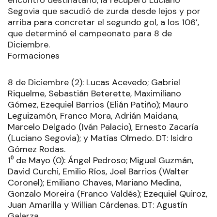
encontró destinatario, la recuperó Luciano
Segovia que sacudió de zurda desde lejos y por
arriba para concretar el segundo gol, a los 106’,
que determinó el campeonato para 8 de
Diciembre.
Formaciones
8 de Diciembre (2): Lucas Acevedo; Gabriel
Riquelme, Sebastián Beterette, Maximiliano
Gómez, Ezequiel Barrios (Elián Patiño); Mauro
Leguizamón, Franco Mora, Adrián Maidana,
Marcelo Delgado (Iván Palacio), Ernesto Zacaría
(Luciano Segovia); y Matías Olmedo. DT: Isidro
Gómez Rodas.
1⁰ de Mayo (0): Ángel Pedroso; Miguel Guzmán,
David Curchi, Emilio Ríos, Joel Barrios (Walter
Coronel); Emiliano Chaves, Mariano Medina,
Gonzalo Moreira (Franco Valdés); Ezequiel Quiroz,
Juan Amarilla y Willian Cárdenas. DT: Agustín
Galarza.