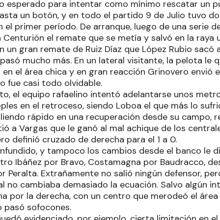
lo esperado para intentar como mínimo rescatar un p
ta un botón, y en todo el partido 9 de Julio tuvo d
n el primer período. De arranque, luego de una serie d
Centurión el remate que se metía y salvó en la raya u
con un gran remate de Ruiz Díaz que López Rubio sacó 
 pasó mucho más. En un lateral visitante, la pelota le
 en el área chica y en gran reacción Grinovero envió el
 fue casi todo olvidable.
o, el equipo rafaelino intentó adelantarse unos metros
les en el retroceso, siendo Loboa el que más lo sufrió.
liendo rápido en una recuperación desde su campo, r
tió a Vargas que le ganó al mal achique de los centrale
ro definió cruzado de derecha para el 1 a 0.
nfundido, y tampoco los cambios desde el banco le di
ntro Ibáñez por Bravo, Costamagna por Baudracco, de
r Peralta. Extrañamente no salió ningún defensor, p
ual no cambiaba demasiado la ecuación. Salvo algún 
ha por la derecha, con un centro que merodeó el área 
o pasó sofocones.
uedó evidenciado, por ejemplo, cierta limitación en el