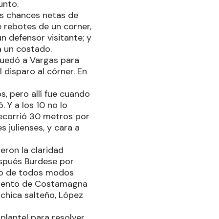
unto.
os chances netas de
e rebotes de un corner,
n defensor visitante; y
a un costado.
 quedó a Vargas para
 disparo al córner. En
, pero allí fue cuando
 Y a los 10 no lo
ecorrió 30 metros por
s julienses, y cara a
eron la claridad
spués Burdese por
ero de todos modos
intento de Costamagna
chica salteño, López
 plantel para resolver