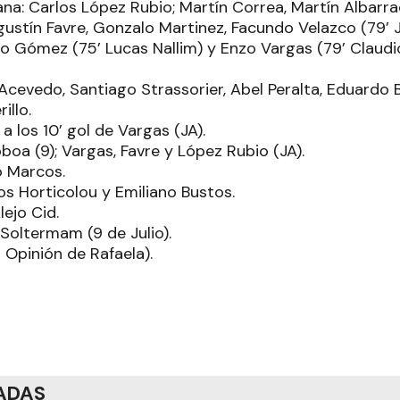
na: Carlos López Rubio; Martín Correa, Martín Albarrac
gustín Favre, Gonzalo Martinez, Facundo Velazco (79’ 
o Gómez (75’ Lucas Nallim) y Enzo Vargas (79’ Claudio
Acevedo, Santiago Strassorier, Abel Peralta, Eduardo 
illo.
 los 10’ gol de Vargas (JA).
oa (9); Vargas, Favre y López Rubio (JA).
o Marcos.
os Horticolou y Emiliano Bustos.
lejo Cid.
Soltermam (9 de Julio).
a Opinión de Rafaela).
ADAS