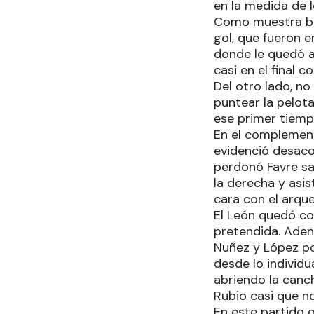
en la medida de 
Como muestra bas
gol, que fueron e
donde le quedó a 
casi en el final 
Del otro lado, no
puntear la pelota
ese primer tiempo
En el complement
evidenció desacop
perdonó Favre sa
la derecha y asis
cara con el arque
El León quedó co
pretendida. Ade
Nuñez y López po
desde lo individ
abriendo la canc
Rubio casi que n
En este partido q