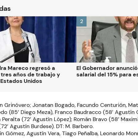
ídas
2
dra Mareco regresó a
El Gobernador anunci
tres años de trabajo y
salarial del 15% para e
 Estados Unidos
tín Grinóvero; Jonatan Bogado, Facundo Centurión, Ma
edo (85’ Diego Meza), Franco Baudracco (58’ Agustín
n Peralta (72’ Agustín López); Román Bravo (58’ Maximi
72’ Agustín Burdese). DT: M. Barbero.
ín Gómez, Agustín Vera, Tiago Peñalba, Leonardo Monr