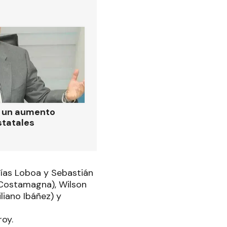
ó un aumento
statales
tías Loboa y Sebastián
 Costamagna), Wilson
liano Ibáñez) y
oy.