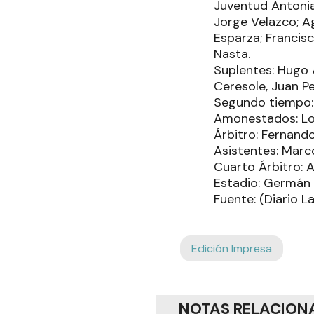
Juventud Antonia
Jorge Velazco; A
Esparza; Francisc
Nasta.
Suplentes: Hugo 
Ceresole, Juan Per
Segundo tiempo: a
Amonestados: Lob
Árbitro: Fernand
Asistentes: Marc
Cuarto Árbitro: A
Estadio: Germán 
Fuente: (Diario L
Edición Impresa
NOTAS RELACION