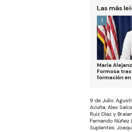
Las más le
1
María Alejan
Formosa tras 
formación en
9 de Julio: Agus
Acuña; Alex Salc
Ruiz Díaz y Braia
Fernando Núñez (
Suplentes: Joaqu