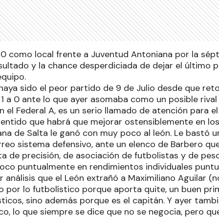
a 0 como local frente a Juventud Antoniana por la sép
esultado y la chance desperdiciada de dejar el último p
equipo.
aya sido el peor partido de 9 de Julio desde que reto
1 a 0 ante lo que ayer asomaba como un posible rival 
 el Federal A, es un serio llamado de atención para el
 sentido que habrá que mejorar ostensiblemente en lo
na de Salta le ganó con muy poco al león. Le bastó u
érreo sistema defensivo, ante un elenco de Barbero qu
alta de precisión, de asociación de futbolistas y de pes
foco puntualmente en rendimientos individuales puntua
r análisis que el León extrañó a Maximiliano Aguilar (n
o por lo futbolístico porque aporta quite, un buen pri
ticos, sino además porque es el capitán. Y ayer tambié
co, lo que siempre se dice que no se negocia, pero qu