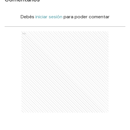
Debés
iniciar sesión
para poder comentar
Ads