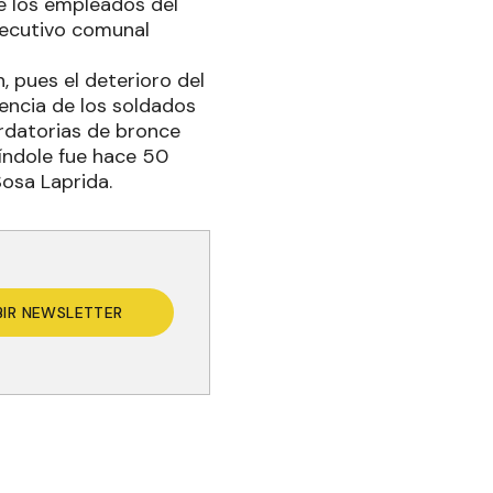
e los empleados del
Ejecutivo comunal
, pues el deterioro del
encia de los soldados
ordatorias de bronce
 índole fue hace 50
osa Laprida.
BIR NEWSLETTER