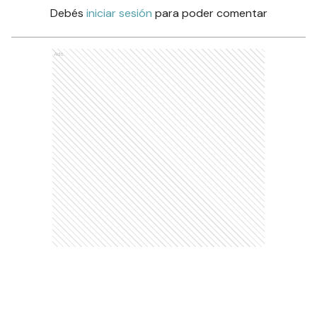
Debés
iniciar sesión
para poder comentar
Ads