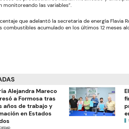
n monitoreando las variables”.
centaje que adelantó la secretaria de energía Flavia Ro
s combustibles acumulado en los últimos 12 meses al
ADAS
ía Alejandra Mareco
E
resó a Formosa tras
f
s años de trabajo y
p
mación en Estados
e
dos
CIEDAD