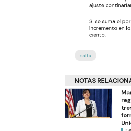
ajuste continaría
Si se suma el por
incremento en lo
ciento.
nafta
NOTAS RELACION
Mar
reg
tre
for
Uni
SO