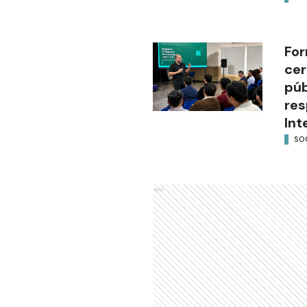
For
cer
púb
res
Int
SO
Ads