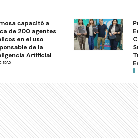
mosa capacitó a
P
ca de 200 agentes
E
licos en el uso
C
ponsable de la
S
eligencia Artificial
T
E
CIEDAD