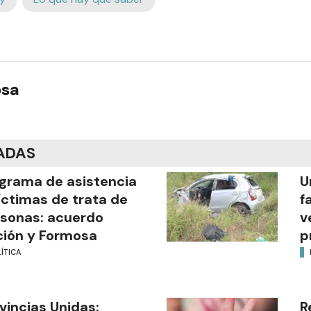
osa
ADAS
grama de asistencia
U
íctimas de trata de
f
sonas: acuerdo
v
ión y Formosa
p
ÍTICA
vincias Unidas:
R