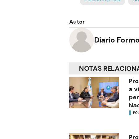
Autor
Diario Form
NOTAS RELACION
Pro
a v
per
Nac
POL
Pro