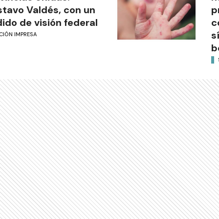
tavo Valdés, con un
p
ido de visión federal
c
s
CIÓN IMPRESA
b