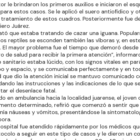
ctor le brindaron los primeros auxilios e iniciaron el 
para estos casos. Se le aplicó el suero antiofídico y 
l tratamiento de estos cuadros. Posteriormente fue de
iero Juárez.
ató que estaba tratando de cazar una iguana. Popula
tos reptiles se esconden también las víboras y, en est
. El mayor problema fue el tiempo que demoró desde
ro de salud para recibir la primera atención”, informar
ro sanitario estaba lúcido, con los signos vitales en p
po y espacio, y se comunicaba perfectamente y en t
d que dio la atención inicial se mantuvo comunicado c
dando las instrucciones y las indicaciones de lo que s
tar el desenlace fatal.
do en ambulancia hacia la localidad juarense, el joven
ento determinado, refirió que comenzó a sentir que l
enía náuseas y vómitos, presentándose la sintomatolog
bora.
hospital fue atendido rápidamente por los médicos qu
tocolo a seguir en este tipo de casos y le dieron un 