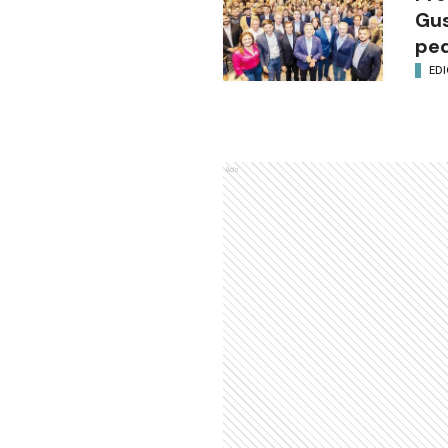
Gus
ped
EDI
Ads