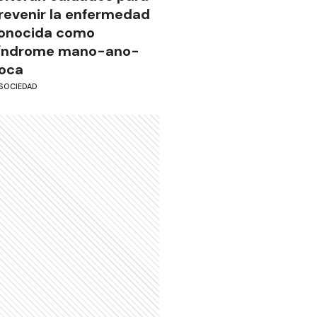
revenir la enfermedad
onocida como
índrome mano-ano-
oca
SOCIEDAD