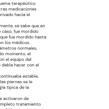
esquema terapéutico
otras medicaciones
rivado hacia el
rmente, se sabe que en
e caso, fue mordido
 que fue mordido hasta
on los médicos.
arámetros normales,
odo momento, el
on el equipo del
e debía hacer con el
 continuaba estable,
as piernas se le
ía típica de la
e activaron de
completo tratamiento