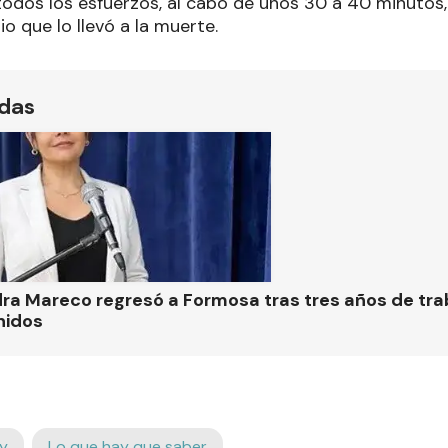
todos los esfuerzos, al cabo de unos 30 a 40 minutos,
io que lo llevó a la muerte.
ídas
ra Mareco regresó a Formosa tras tres años de tra
nidos
y
Lo que hay que saber