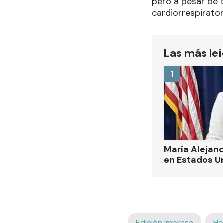
pero a pesar de 
cardiorrespirator
Las más le
1
María Alejand
en Estados U
Edición Impresa
Ho