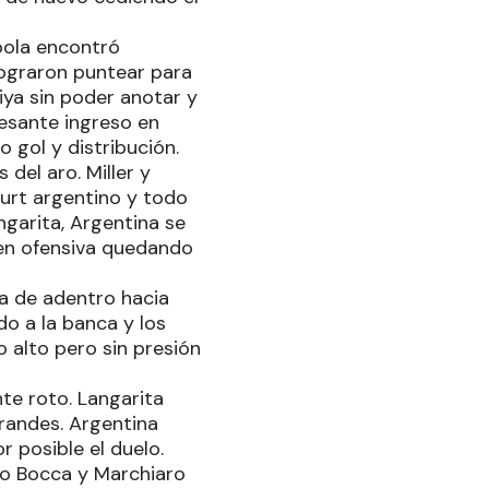
bola encontró
lograron puntear para
iya sin poder anotar y
resante ingreso en
gol y distribución.
del aro. Miller y
urt argentino y todo
garita, Argentina se
en ofensiva quedando
a de adentro hacia
do a la banca y los
 alto pero sin presión
te roto. Langarita
randes. Argentina
r posible el duelo.
pio Bocca y Marchiaro