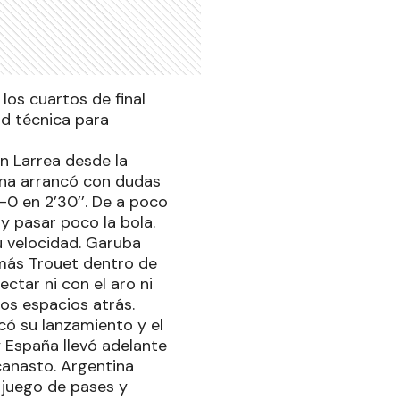
los cuartos de final
ad técnica para
n Larrea desde la
tina arrancó con dudas
0 en 2’30’’. De a poco
 y pasar poco la bola.
u velocidad. Garuba
más Trouet dentro de
ctar ni con el aro ni
os espacios atrás.
có su lanzamiento y el
 España llevó adelante
canasto. Argentina
n juego de pases y