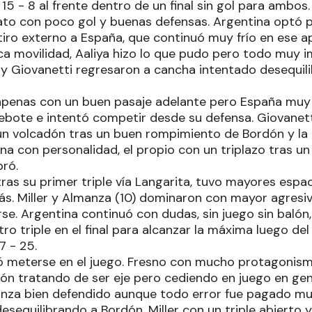
5 - 8 al frente dentro de un final sin gol para ambos.
hato con poco gol y buenas defensas. Argentina optó p
 tiro externo a España, que continuó muy frío en ese 
ca movilidad, Aaliya hizo lo que pudo pero todo muy 
 y Giovanetti regresaron a cancha intentado desequili
apenas con un buen pasaje adelante pero España muy
rebote e intentó competir desde su defensa. Giovanett
 un volcadón tras un buen rompimiento de Bordón y la
ina con personalidad, el propio con un triplazo tras un
bró.
ras su primer triple vía Langarita, tuvo mayores espa
rás. Miller y Almanza (10) dominaron con mayor agresi
rse. Argentina continuó con dudas, sin juego sin baló
otro triple en el final para alcanzar la máxima luego de
7 - 25.
ó meterse en el juego. Fresno con mucho protagonis
dón tratando de ser eje pero cediendo en juego en gen
nza bien defendido aunque todo error fue pagado mu
desequilibrando a Bordón, Miller con un triple abierto