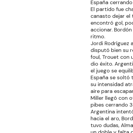
España cerrando 1
El partido fue c
canasto dejar el
encontró gol, po
accionar. Bordón
ritmo.
Jordi Rodríguez 
disputó bien su 
foul, Trouet con
dio éxito. Argent
el juego se equili
España se soltó t
su intensidad at
aire para escapa
Miller llegó con 
pibes cerrando 3
Argentina intent
hacia el aro, Bor
tuvo dudas, Alma
un doble y falta 