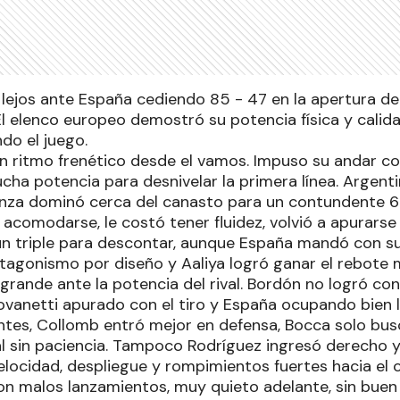
lejos ante España cediendo 85 - 47 en la apertura de 
El elenco europeo demostró su potencia física y calid
do el juego.
 ritmo frenético desde el vamos. Impuso su andar co
cha potencia para desnivelar la primera línea. Argen
nza dominó cerca del canasto para un contundente 6-
 acomodarse, le costó tener fluidez, volvió a apurarse
 un triple para descontar, aunque España mandó con s
gonismo por diseño y Aaliya logró ganar el rebote 
rande ante la potencia del rival. Bordón no logró cone
iovanetti apurado con el tiro y España ocupando bien l
antes, Collomb entró mejor en defensa, Bocca solo bus
l sin paciencia. Tampoco Rodríguez ingresó derecho y
velocidad, despliegue y rompimientos fuertes hacia el 
 con malos lanzamientos, muy quieto adelante, sin bue