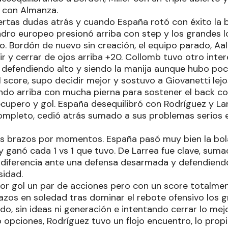
 con Almanza.
iertas dudas atrás y cuando España rotó con éxito la 
uadro europeo presionó arriba con step y los grandes 
. Bordón de nuevo sin creación, el equipo parado, Aal
r y cerrar de ojos arriba +20. Collomb tuvo otro inte
efendiendo alto y siendo la manija aunque hubo poco 
score, supo decidir mejor y sostuvo a Giovanetti lejos 
do arriba con mucha pierna para sostener el back co
cupero y gol. España desequilibró con Rodríguez y Lan
mpleto, cedió atrás sumado a sus problemas serios 
os brazos por momentos. España pasó muy bien la bol
 y ganó cada 1 vs 1 que tuvo. De Larrea fue clave, suma
 diferencia ante una defensa desarmada y defendiendo
sidad.
r gol un par de acciones pero con un score totalmen
os en soledad tras dominar el rebote ofensivo los g
o, sin ideas ni generación e intentando cerrar lo mejo
ó opciones, Rodríguez tuvo un flojo encuentro, lo pro