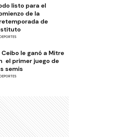
odo listo para el
omienzo de la
retemporada de
nstituto
DEPORTES
l Ceibo le ganó a Mitre
n el primer juego de
as semis
DEPORTES