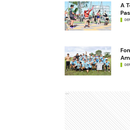
A T
Pas
DE
Fon
Amé
DE
Ads