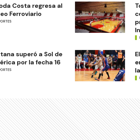
oda Costa regresa al
T
eo Ferroviario
c
p
PORTES
I
tana superó a Sol de
E
rica por la fecha 16
e
l
PORTES