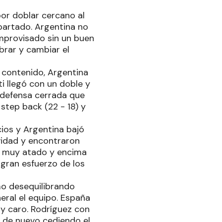
or doblar cercano al
apartado. Argentina no
improvisado sin un buen
brar y cambiar el
 contenido, Argentina
i llegó con un doble y
 defensa cerrada que
 step back (22 - 18) y
cios y Argentina bajó
vidad y encontraron
n, muy atado y encima
l gran esfuerzo de los
mo desequilibrando
eral el equipo. España
y caro. Rodríguez con
 y de nuevo cediendo el