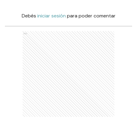
Debés
iniciar sesión
para poder comentar
Ads