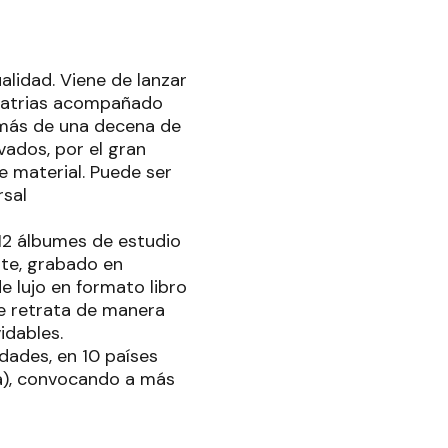
alidad. Viene de lanzar
s patrias acompañado
 más de una decena de
vados, por el gran
e material. Puede ser
rsal
 12 álbumes de estudio
erte, grabado en
e lujo en formato libro
ue retrata de manera
idables.
udades, en 10 países
na), convocando a más