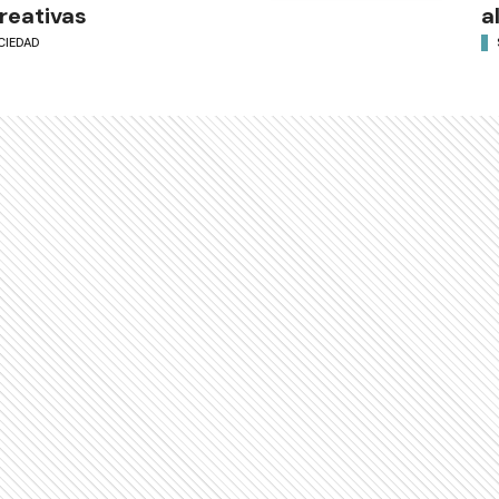
reativas
a
CIEDAD