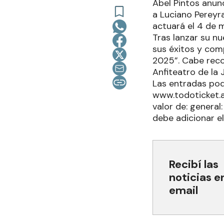
Abel Pintos anunc
a Luciano Pereyr
actuará el 4 de m
Tras lanzar su n
sus éxitos y comp
2025”. Cabe reco
Anfiteatro de la 
Las entradas pod
www.todoticket.ar
valor de: general
debe adicionar el
Recibí las
noticias e
email