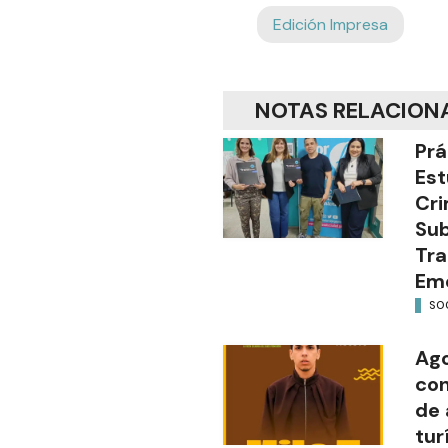
Edición Impresa
NOTAS RELACION
Prá
Est
Cri
Sub
Tra
Em
SO
Ago
con
de 
tur