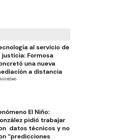
ecnología al servicio de
a justicia: Formosa
oncretó una nueva
ediación a distancia
SOCIEDAD
enómeno El Niño:
onzález pidió trabajar
on datos técnicos y no
on “predicciones