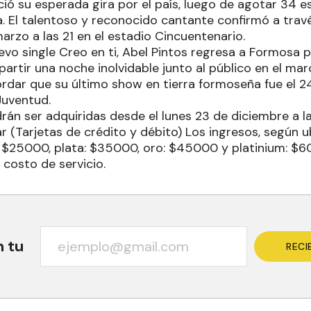
ió su esperada gira por el país, luego de agotar 34 e
a. El talentoso y reconocido cantante confirmó a trav
arzo a las 21 en el estadio Cincuentenario.
uevo single Creo en ti, Abel Pintos regresa a Formosa
artir una noche inolvidable junto al público en el ma
rdar que su último show en tierra formoseña fue el 2
Juventud.
rán ser adquiridas desde el lunes 23 de diciembre a la
 (Tarjetas de crédito y débito) Los ingresos, según ub
: $25000, plata: $35000, oro: $45000 y platinium: $60
 costo de servicio.
n tu
RECI