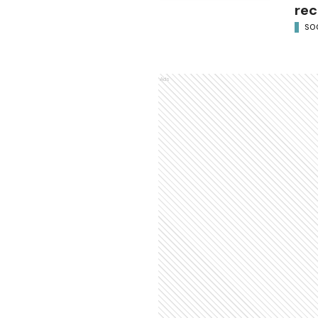
rec
SO
Ads