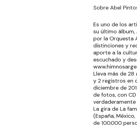
Sobre Abel Pinto
Es uno de los art
su último álbum, 
por la Orquesta 
distinciones y r
aporte a la cultu
escuchado y desc
www.himnosargen
Lleva más de 28 
y 2 registros en 
diciembre de 2017
de fotos, con CD
verdaderamente i
La gira de La fam
(España, México,
de 100.000 perso