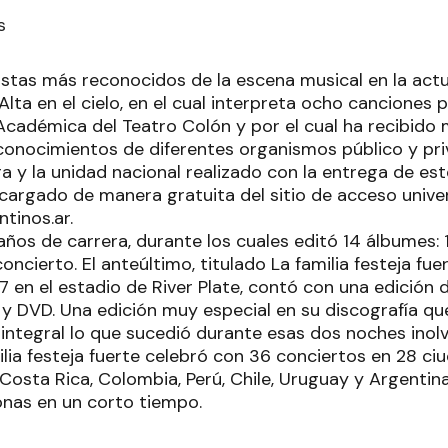
s
istas más reconocidos de la escena musical en la actu
Alta en el cielo, en el cual interpreta ocho cancione
Académica del Teatro Colón y por el cual ha recibido
econocimientos de diferentes organismos público y pri
ra y la unidad nacional realizado con la entrega de est
argado de manera gratuita del sitio de acceso unive
tinos.ar.
años de carrera, durante los cuales editó 14 álbumes:
concierto. El anteúltimo, titulado La familia festeja fu
 en el estadio de River Plate, contó con una edición d
 y DVD. Una edición muy especial en su discografía q
ntegral lo que sucedió durante esas dos noches inolv
ilia festeja fuerte celebró con 36 conciertos en 28 ci
 Costa Rica, Colombia, Perú, Chile, Uruguay y Argenti
nas en un corto tiempo.