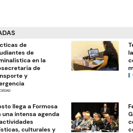
ADAS
cticas de
T
udiantes de
l
minalística en la
c
secretaría de
m
nsporte y
ergencia
CIEDAD
sto llega a Formosa
F
 una intensa agenda
G
actividades
c
ísticas, culturales y
c