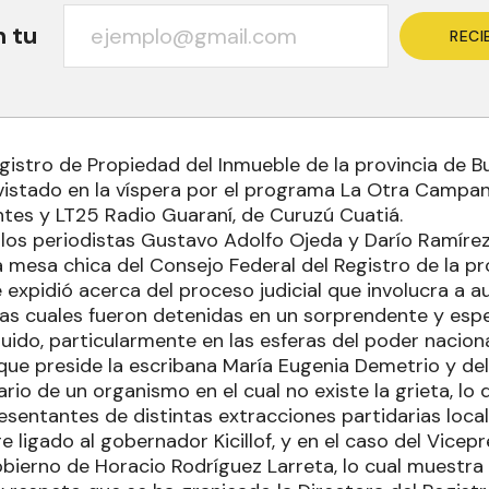
n tu
RECI
egistro de Propiedad del Inmueble de la provincia de 
vistado en la víspera por el programa La Otra Campan
ntes y LT25 Radio Guaraní, de Curuzú Cuatiá.
los periodistas Gustavo Adolfo Ojeda y Darío Ramírez,
a mesa chica del Consejo Federal del Registro de la p
 expidió acerca del proceso judicial que involucra a a
 las cuales fueron detenidas en un sorprendente y esp
ido, particularmente en las esferas del poder naciona
que preside la escribana María Eugenia Demetrio y del
rio de un organismo en el cual no existe la grieta, lo
sentantes de distintas extracciones partidarias local
 ligado al gobernador Kicillof, y en el caso del Vicepr
bierno de Horacio Rodríguez Larreta, lo cual muestra