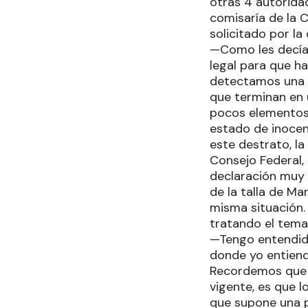
otras 4 autorida
comisaría de la 
solicitado por l
—Como les decía,
legal para que h
detectamos una i
que terminan en 
pocos elementos 
estado de inocen
este destrato, l
Consejo Federal,
declaración muy 
de la talla de M
misma situación
tratando el tema
—Tengo entendido
donde yo entiend
Recordemos que e
vigente, es que 
que supone una p