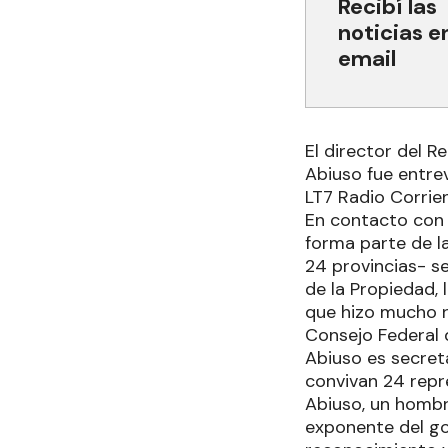
Recibí las
noticias e
email
El director del R
Abiuso fue entre
LT7 Radio Corrie
En contacto con 
forma parte de l
24 provincias- se
de la Propiedad,
que hizo mucho ru
Consejo Federal 
Abiuso es secreta
convivan 24 repre
Abiuso, un hombre
exponente del go