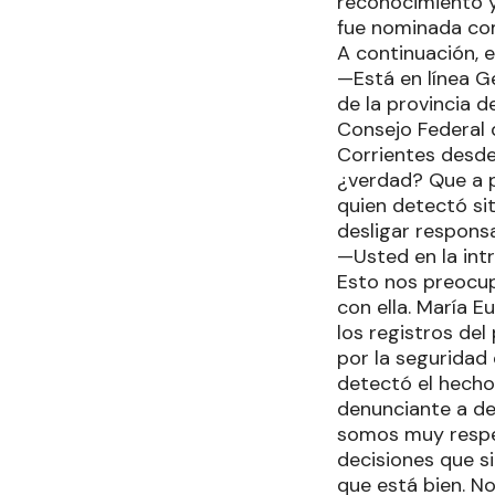
reconocimiento y
fue nominada com
A continuación, e
—Está en línea G
de la provincia 
Consejo Federal d
Corrientes desde
¿verdad? Que a p
quien detectó sit
desligar responsa
—Usted en la int
Esto nos preocu
con ella. María E
los registros del
por la seguridad 
detectó el hecho 
denunciante a de
somos muy respet
decisiones que s
que está bien. N