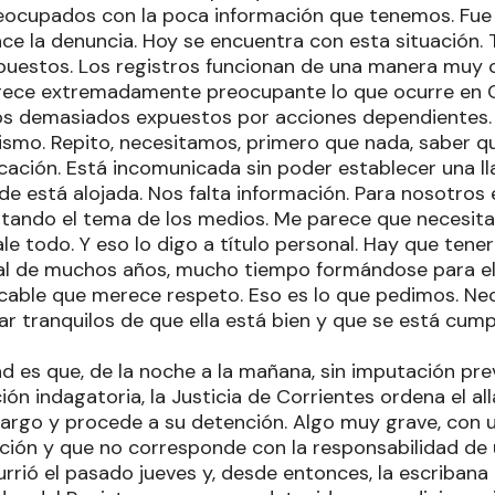
cupados con la poca información que tenemos. Fue ell
ce la denuncia. Hoy se encuentra con esta situación. 
uestos. Los registros funcionan de una manera muy 
rece extremadamente preocupante lo que ocurre en C
mos demasiados expuestos por acciones dependientes
ismo. Repito, necesitamos, primero que nada, saber que
ción. Está incomunicada sin poder establecer una l
 está alojada. Nos falta información. Para nosotro
atando el tema de los medios. Me parece que necesi
le todo. Y eso lo digo a título personal. Hay que ten
al de muchos años, mucho tiempo formándose para el
cable que merece respeto. Eso es lo que pedimos. Ne
r tranquilos de que ella está bien y que se está cump
d es que, de la noche a la mañana, sin imputación prev
ión indagatoria, la Justicia de Corrientes ordena el a
argo y procede a su detención. Algo muy grave, con 
nción y que no corresponde con la responsabilidad de 
urrió el pasado jueves y, desde entonces, la escribana