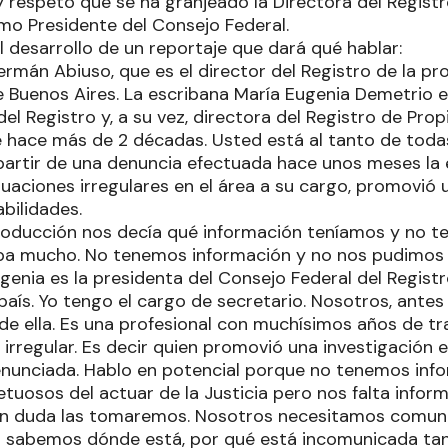
 respeto que se ha granjeado la Directora del Registr
o Presidente del Consejo Federal.
l desarrollo de un reportaje que dará qué hablar:
ermán Abiuso, que es el director del Registro de la p
de Buenos Aires. La escribana María Eugenia Demetrio e
el Registro y, a su vez, directora del Registro de Pro
 hace más de 2 décadas. Usted está al tanto de toda
artir de una denuncia efectuada hace unos meses la 
uaciones irregulares en el área a su cargo, promovió 
bilidades.
roducción nos decía qué información teníamos y no t
pa mucho. No tenemos información y no nos pudimos
ugenia es la presidenta del Consejo Federal del Regist
 país. Yo tengo el cargo de secretario. Nosotros, ant
de ella. Es una profesional con muchísimos años de tr
irregular. Es decir quien promovió una investigación 
nunciada. Hablo en potencial porque no tenemos inf
uosos del actuar de la Justicia pero nos falta infor
in duda las tomaremos. Nosotros necesitamos comuni
o sabemos dónde está, por qué está incomunicada ta