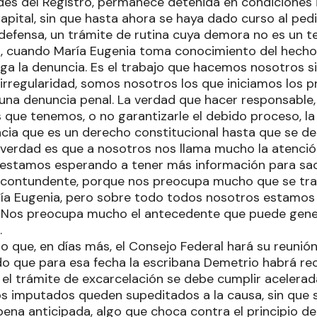
des del Registro, permanece detenida en condiciones 
Capital, sin que hasta ahora se haya dado curso al ped
a defensa, un trámite de rutina cuya demora no es un 
 cuando María Eugenia toma conocimiento del hecho, 
aga la denuncia. Es el trabajo que hacemos nosotros 
rregularidad, somos nosotros los que iniciamos los p
una denuncia penal. La verdad que hacer responsable,
que tenemos, o no garantizarle el debido proceso, la 
cia que es un derecho constitucional hasta que se de
a verdad es que a nosotros nos llama mucho la atenci
 estamos esperando a tener más información para sac
contundente, porque nos preocupa mucho que se trate
aría Eugenia, pero sobre todo todos nosotros estamos
. Nos preocupa mucho el antecedente que puede gene
.
 que, en días más, el Consejo Federal hará su reunión 
o que para esa fecha la escribana Demetrio habrá rec
l trámite de excarcelación se debe cumplir acelerada
los imputados queden supeditados a la causa, sin que 
ena anticipada, algo que choca contra el principio d