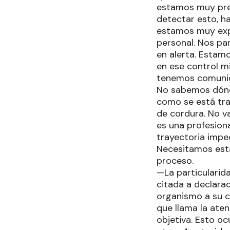
estamos muy preo
detectar esto, ha
estamos muy exp
personal. Nos pa
en alerta. Esta
en ese control m
tenemos comunica
No sabemos dónde
como se está tr
de cordura. No va
es una profesion
trayectoria impe
Necesitamos esta
proceso.
—La particularida
citada a declarac
organismo a su c
que llama la ate
objetiva. Esto oc