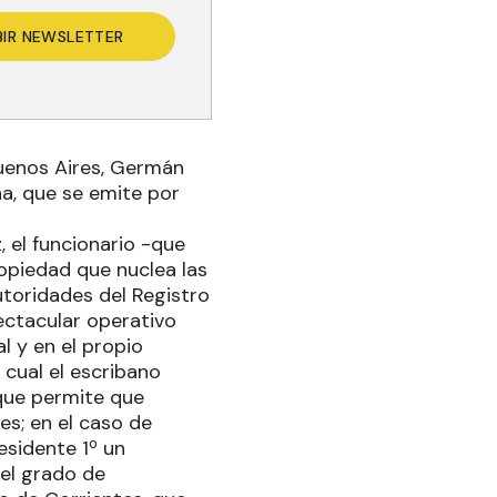
BIR NEWSLETTER
Buenos Aires, Germán
a, que se emite por
 el funcionario -que
ropiedad que nuclea las
utoridades del Registro
ectacular operativo
l y en el propio
 cual el escribano
 que permite que
es; en el caso de
esidente 1º un
 el grado de