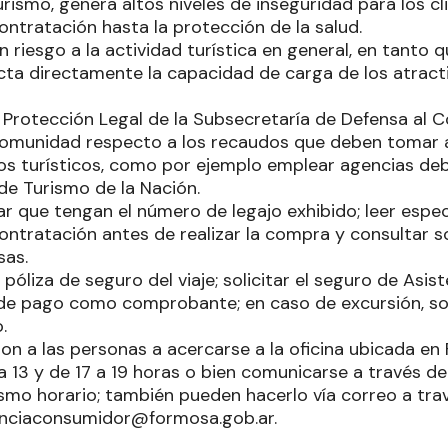
ismo, genera altos niveles de inseguridad para los cl
ontratación hasta la protección de la salud.
n riesgo a la actividad turística en general, en tanto 
cta directamente la capacidad de carga de los atracti
 Protección Legal de la Subsecretaría de Defensa al 
 comunidad respecto a los recaudos que deben tomar
ios turísticos, como por ejemplo emplear agencias de
 de Turismo de la Nación.
ar que tengan el número de legajo exhibido; leer espe
ontratación antes de realizar la compra y consultar s
sas.
 póliza de seguro del viaje; solicitar el seguro de Asist
a de pago como comprobante; en caso de excursión, s
.
ron a las personas a acercarse a la oficina ubicada e
a 13 y de 17 a 19 horas o bien comunicarse a través de
mo horario; también pueden hacerlo vía correo a tra
unciaconsumidor@formosa.gob.ar.