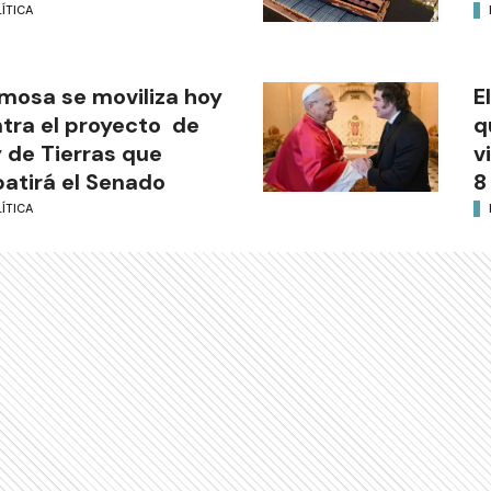
ÍTICA
mosa se moviliza hoy
E
tra el proyecto de
q
 de Tierras que
v
atirá el Senado
8
ÍTICA