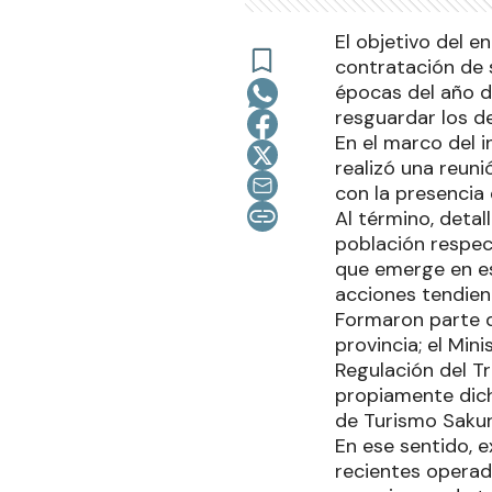
El objetivo del e
contratación de 
épocas del año d
resguardar los d
En el marco del i
realizó una reun
con la presencia 
Al término, detal
población respect
que emerge en e
acciones tendien
Formaron parte d
provincia; el Min
Regulación del T
propiamente dich
de Turismo Sakura
En ese sentido, e
recientes operad