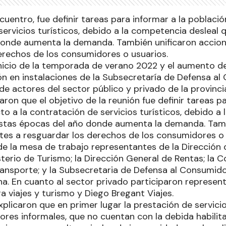
ncuentro, fue definir tareas para informar a la poblaci
servicios turísticos, debido a la competencia desleal
onde aumenta la demanda. También unificaron accion
erechos de los consumidores o usuarios.
nicio de la temporada de verano 2022 y el aumento del 
ión en instalaciones de la Subsecretaría de Defensa a
de actores del sector público y privado de la provinci
laron que el objetivo de la reunión fue definir tareas p
o a la contratación de servicios turísticos, debido a
stas épocas del año donde aumenta la demanda. Tamb
tes a resguardar los derechos de los consumidores o 
e la mesa de trabajo representantes de la Dirección 
isterio de Turismo; la Dirección General de Rentas; la 
ransporte; y la Subsecretaria de Defensa al Consumido
a. En cuanto al sector privado participaron represen
 viajes y turismo y Diego Bregant Viajes.
xplicaron que en primer lugar la prestación de servicio
ores informales, que no cuentan con la debida habilita