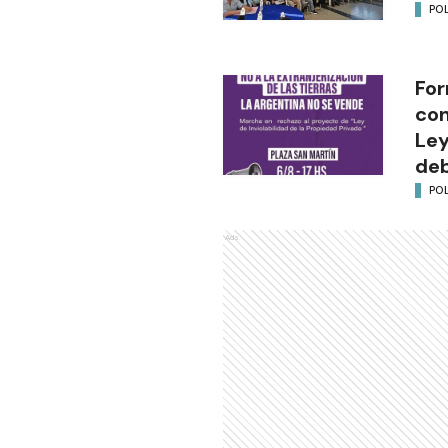
POL
For
con
Ley
deb
POL
Ads