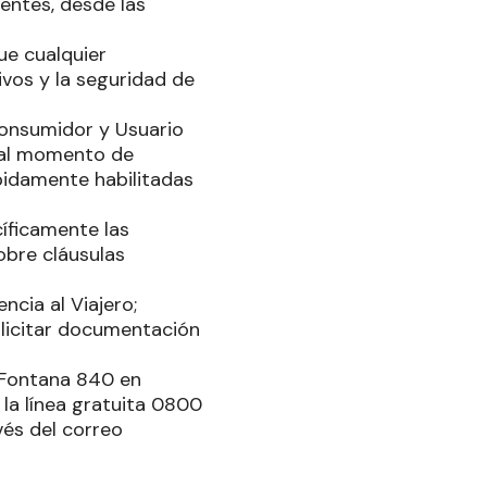
ientes, desde las
que cualquier
vos y la seguridad de
Consumidor y Usuario
 al momento de
bidamente habilitadas
cíficamente las
obre cláusulas
encia al Viajero;
olicitar documentación
n Fontana 840 en
 la línea gratuita 0800
vés del correo