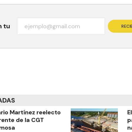
n tu
RECI
ADAS
ario Martínez reelecto
E
frente de la CGT
p
rmosa
n