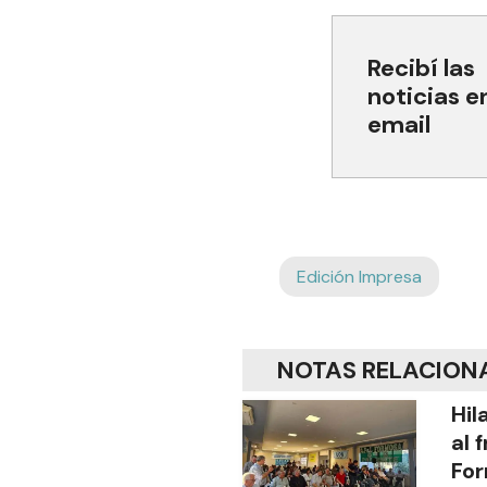
Recibí las
noticias e
email
Edición Impresa
NOTAS RELACION
Hil
al 
Fo