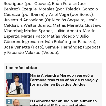
Rodríguez (por Cuevas), Brian Peralta (por
Benítez), Ezequiel Morales (por Toledo), Gonzalo
Casazza (por Ibarra) y Ariel Vega (por Bonet).
Juventud Antoniana (0): Nicolás Sequeira; Jesús
Calderón, Walter Juárez, Matías Mariatti, Gustavo
Mbombaj; Matías Sproat, Julián Acosta, Martín
Esparza, Matías Pato; Matías Vicedo y Julio
Cáceres. Ingresaron: Iván Bolaño (por Esparza),
José Vanetta (Pato), Samuel Hernández (Sproat)
y Facundo Velazco (Vicedo).
Las más leídas
María Alejandra Mareco regresó a
1
Formosa tras tres años de trabajo y
formación en Estados Unidos
El Gobernador anunció un aumento
2
salarial del 15% para estatales