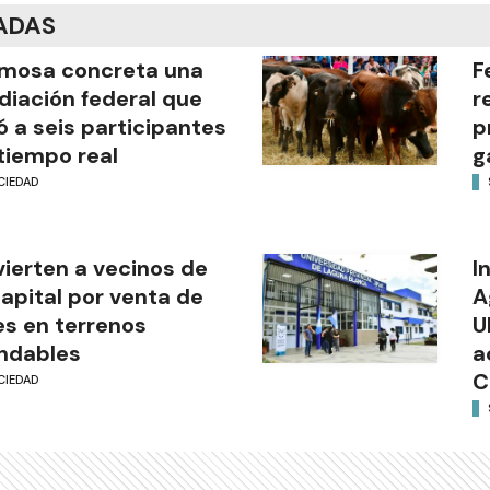
ADAS
mosa concreta una
F
iación federal que
r
ó a seis participantes
p
tiempo real
g
CIEDAD
ierten a vecinos de
I
capital por venta de
A
es en terrenos
U
ndables
a
C
CIEDAD