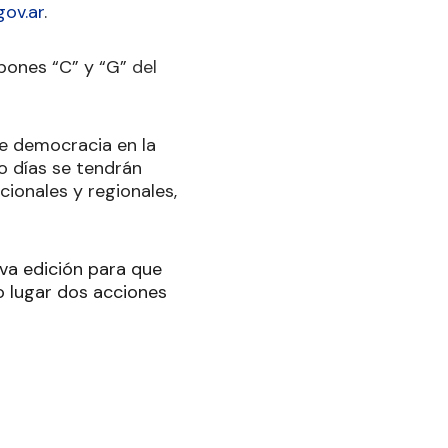
ov.ar
.
lpones “C” y “G”
del
e democracia en la
ro días se tendrán
cionales y regionales,
eva edición para que
o lugar dos acciones