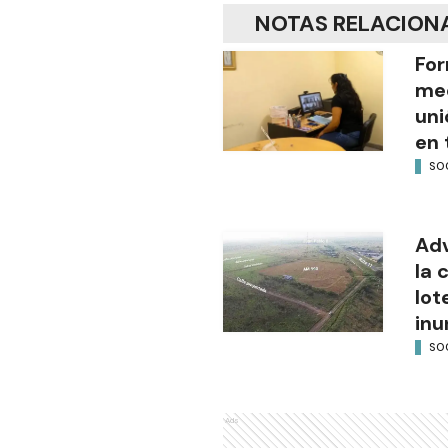
NOTAS RELACION
For
med
uni
en 
SO
Adv
la 
lot
inu
SO
Ads