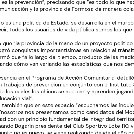
es la prevención”, precisando que “es todo lo que hace
municación y la provincia de Formosa de manera cola
o es una política de Estado, se desarrolla en el marc
cir, todos los usuarios de vida pública somos los que
que “la provincia de la mano de un proyecto político
 logró conquistas importantísimas en relación al tránsit
firmó que “a lo largo del tiempo, producto de las medi
ndo cómo van variando las estadísticas que nos dem
esencia en el Programa de Acción Comunitaria, detalló
n trabajos de prevención en conjunto con el Instituto
s de los cuales los chicos se acercan y aprenden jugan
ucación vial”.
có también que en este espacio “escuchamos las inquie
“nosotros nos presentamos como candidatos del Mo
d con un principio fundamental de integridad territori
nando Bogarín presidente del Club Sportivo Lote 110, 
junto no es nuevo, se viene realizando desde el año p