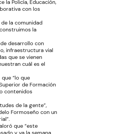
 la Policía, Educación,
borativa con los
o de la comunidad
 construimos la
 de desarrollo con
o, infraestructura vial
das que se vienen
uestran cuál es el
 que “lo que
 Superior de Formación
do contenidos
tudes de la gente”,
delo Formoseño con un
al”.
valoró que “este
asado y ya la semana