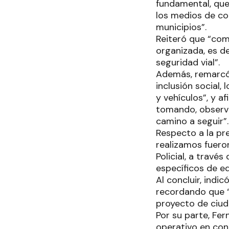
fundamental, que 
los medios de co
municipios”.
Reiteró que “com
organizada, es de
seguridad vial”.
Además, remarcó 
inclusión social,
y vehículos”, y a
tomando, observa
camino a seguir”.
Respecto a la pr
realizamos fuero
Policial, a travé
específicos de ed
Al concluir, indi
recordando que 
proyecto de ciuda
Por su parte, Fer
operativo en con