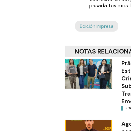
pasada tuvimos la
Edición Impresa
NOTAS RELACION
Prá
Est
Cri
Sub
Tra
Em
SO
Ago