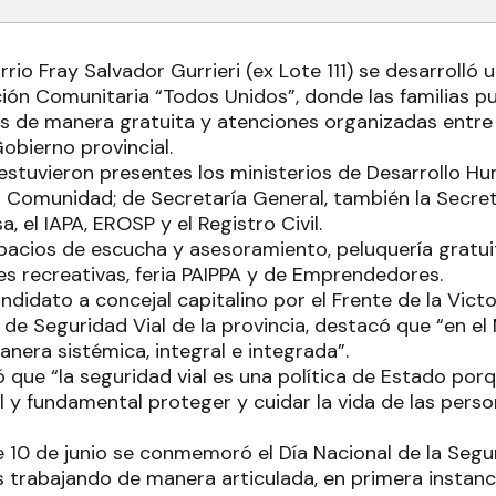
arrio Fray Salvador Gurrieri (ex Lote 111) se desarrolló
ón Comunitaria “Todos Unidos”, donde las familias p
ios de manera gratuita y atenciones organizadas entre 
obierno provincial.
estuvieron presentes los ministerios de Desarrollo H
 Comunidad; de Secretaría General, también la Secreta
, el IAPA, EROSP y el Registro Civil.
cios de escucha y asesoramiento, peluquería gratui
es recreativas, feria PAIPPA y de Emprendedores.
andidato a concejal capitalino por el Frente de la Victo
r de Seguridad Vial de la provincia, destacó que “en 
nera sistémica, integral e integrada”.
ó que “la seguridad vial es una política de Estado po
l y fundamental proteger y cuidar la vida de las pers
 10 de junio se conmemoró el Día Nacional de la Segur
trabajando de manera articulada, en primera instanci