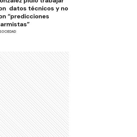
onzález pidió trabajar
on datos técnicos y no
on “predicciones
larmistas”
SOCIEDAD