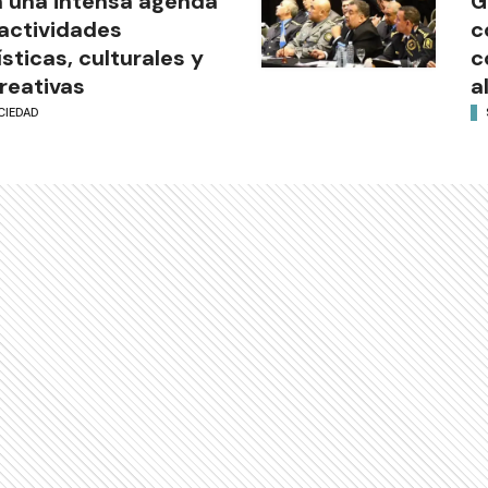
 una intensa agenda
G
actividades
c
ísticas, culturales y
c
reativas
a
CIEDAD