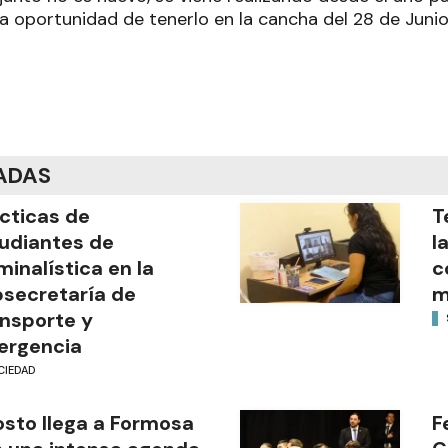
 oportunidad de tenerlo en la cancha del 28 de Junio 
ADAS
cticas de
T
udiantes de
l
minalística en la
c
secretaría de
m
nsporte y
ergencia
CIEDAD
sto llega a Formosa
F