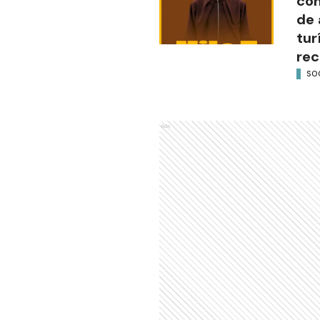
con
de 
tur
rec
SO
Ads