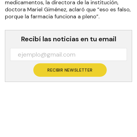
medicamentos, la directora de la institución,
doctora Mariel Giménez, aclaró que “eso es falso,
porque la farmacia funciona a pleno”.
Recibí las noticias en tu email
RECIBIR NEWSLETTER
En declaraciones recogidas por esta AGENFOR,
Giménez desmintió que la farmacia de este
hospital distrital está desabastecida, e informó
que este jueves 13 “llegó un camión con provisión
de la Unidad de Compras de Productos e
Insumos Medicinales (UCPIM)”.