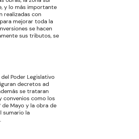
s obras, la zona sur
e, y lo más importante
n realizadas con
 para mejorar toda la
 inversiones se hacen
amente sus tributos, se
 del Poder Legislativo
figuran decretos ad
además se trataran
 y convenios como los
.º de Mayo y la obra de
l sumario la
.