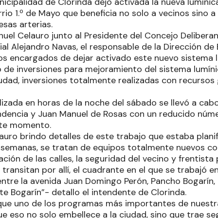
icipalidad de Clorinda dejo activada la nueva lumíni
rio 1.º de Mayo que beneficia no solo a vecinos sino 
esas arterias.
uel Celauro junto al Presidente del Concejo Deliberant
al Alejandro Navas, el responsable de la Dirección de
os encargados de dejar activado este nuevo sistema 
 de inversiones para mejoramiento del sistema lumíni
iudad, inversiones totalmente realizadas con recursos
lizada en horas de la noche del sábado se llevó a cabo
endencia y Juan Manuel de Rosas con un reducido núme
te momento.
auro brindo detalles de este trabajo que estaba plani
semanas, se tratan de equipos totalmente nuevos co
ación de las calles, la seguridad del vecino y frentist
transitan por allí, el cuadrante en el que se trabajó 
ntre la avenida Juan Domingo Perón, Pancho Bogarín,
e Bogarín”- detallo el intendente de Clorinda.
ue uno de los programas más importantes de nuestra
e eso no solo embellece a la ciudad, sino que trae se