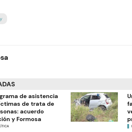
y
osa
ADAS
grama de asistencia
U
íctimas de trata de
f
sonas: acuerdo
v
ión y Formosa
p
ÍTICA