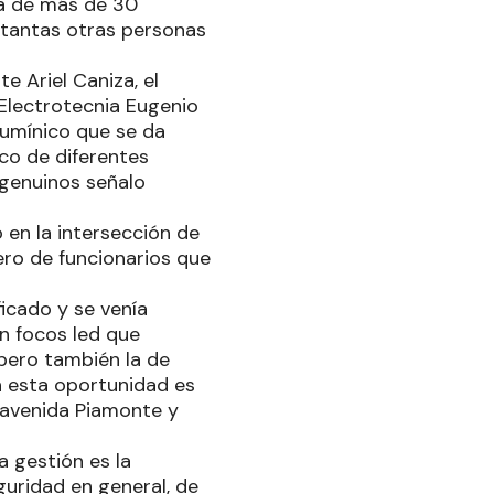
ca de más de 30
a tantas otras personas
e Ariel Caniza, el
 Electrotecnia Eugenio
lumínico que se da
co de diferentes
 genuinos señalo
 en la intersección de
ro de funcionarios que
ficado y se venía
n focos led que
a pero también la de
en esta oportunidad es
 avenida Piamonte y
 gestión es la
guridad en general, de