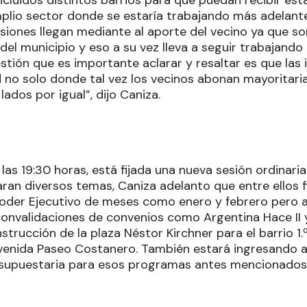
ncluidos distintos barrios para que puedan recibir esta
mplio sector donde se estaría trabajando más adelant
rsiones llegan mediante al aporte del vecino ya que so
el municipio y eso a su vez lleva a seguir trabajando
stión que es importante aclarar y resaltar es que las
d no solo donde tal vez los vecinos abonan mayoritari
lados por igual”, dijo Caniza.
las 19:30 horas, está fijada una nueva sesión ordinaria
taran diversos temas, Caniza adelanto que entre ellos 
oder Ejecutivo de meses como enero y febrero pero 
onvalidaciones de convenios como Argentina Hace II
strucción de la plaza Néstor Kirchner para el barrio 1
avenida Paseo Costanero. También estará ingresando a
esupuestaria para esos programas antes mencionados