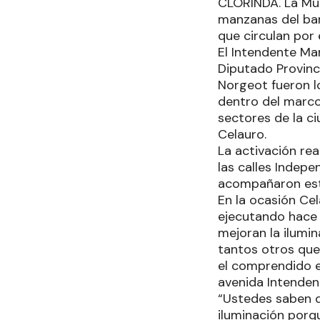
CLORINDA. La Mun
manzanas del bar
que circulan por 
El Intendente Man
Diputado Provinci
Norgeot fueron l
dentro del marco
sectores de la c
Celauro.
La activación rea
las calles Indep
acompañaron es
En la ocasión Cel
ejecutando hace 
mejoran la ilumin
tantos otros que 
el comprendido e
avenida Intendent
“Ustedes saben q
iluminación porqu