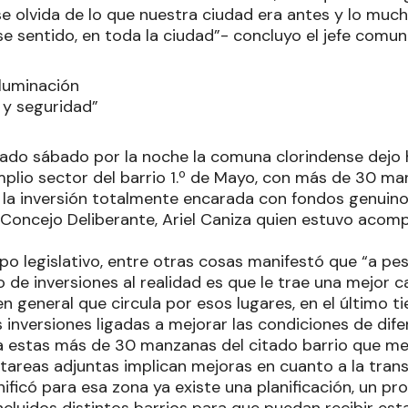
 se olvida de lo que nuestra ciudad era antes y lo mu
e sentido, en toda la ciudad”- concluyo el jefe comuna
iluminación
 y seguridad”
ado sábado por la noche la comuna clorindense dejo h
mplio sector del barrio 1.º de Mayo, con más de 30 ma
 la inversión totalmente encarada con fondos genuino
l Concejo Deliberante, Ariel Caniza quien estuvo aco
erpo legislativo, entre otras cosas manifestó que “a p
 de inversiones al realidad es que le trae una mejor ca
n general que circula por esos lugares, en el último 
inversiones ligadas a mejorar las condiciones de dif
a estas más de 30 manzanas del citado barrio que me
areas adjuntas implican mejoras en cuanto a la transi
ificó para esa zona ya existe una planificación, un pr