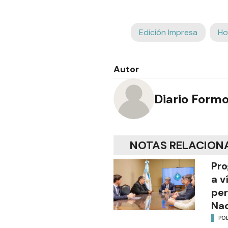
Edición Impresa
Ho
Autor
Diario Form
NOTAS RELACION
Pro
a v
per
Nac
POL