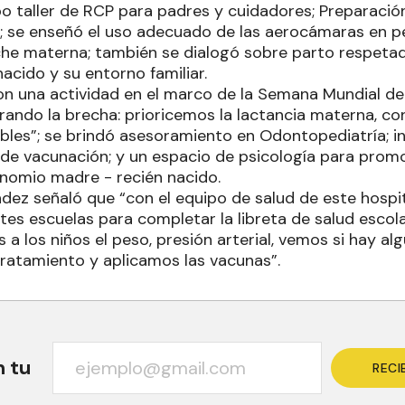
o taller de RCP para padres y cuidadores; Preparación
; se enseñó el uso adecuado de las aerocámaras en pe
che materna; también se dialogó sobre parto respetad
nacido y su entorno familiar.
on una actividad en el marco de la Semana Mundial de
rrando la brecha: prioricemos la lactancia materna, c
bles”; se brindó asesoramiento en Odontopediatría; i
e vacunación; y un espacio de psicología para promo
nomio madre - recién nacido.
dez señaló que “con el equipo de salud de este hospit
tes escuelas para completar la libreta de salud escola
a los niños el peso, presión arterial, vemos si hay a
tratamiento y aplicamos las vacunas”.
n tu
RECI