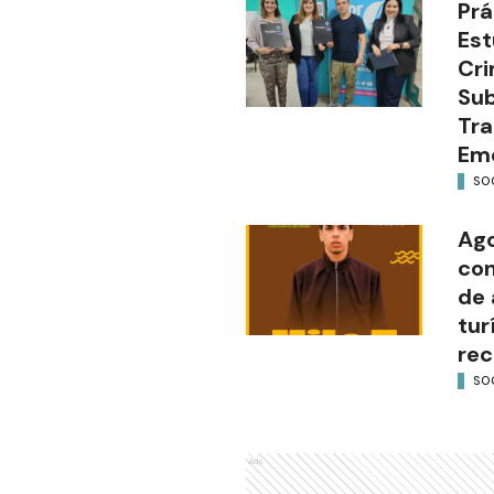
Prá
Est
Cri
Sub
Tra
Em
SO
Ago
con
de 
tur
rec
SO
Ads