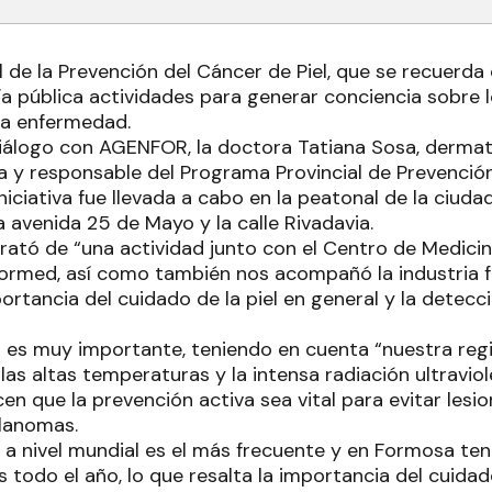
l de la Prevención del Cáncer de Piel, que se recuerda 
vía pública actividades para generar conciencia sobre 
ta enfermedad.
diálogo con AGENFOR, la doctora Tatiana Sosa, dermat
ita y responsable del Programa Provincial de Prevenció
iciativa fue llevada a cabo en la peatonal de la ciudad
a avenida 25 de Mayo y la calle Rivadavia.
rató de “una actividad junto con el Centro de Medicin
formed, así como también nos acompañó la industria 
ortancia del cuidado de la piel en general y la detec
 es muy importante, teniendo en cuenta “nuestra regió
las altas temperaturas y la intensa radiación ultravio
en que la prevención activa sea vital para evitar lesi
elanomas.
el a nivel mundial es el más frecuente y en Formosa t
as todo el año, lo que resalta la importancia del cuidado