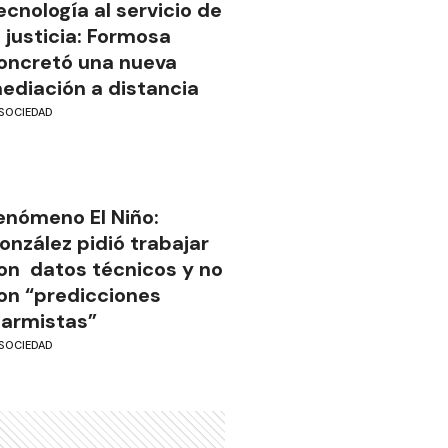
ecnología al servicio de
a justicia: Formosa
oncretó una nueva
ediación a distancia
SOCIEDAD
enómeno El Niño:
onzález pidió trabajar
on datos técnicos y no
on “predicciones
larmistas”
SOCIEDAD