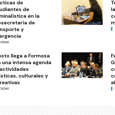
cticas de
T
udiantes de
l
minalística en la
c
secretaría de
m
nsporte y
ergencia
CIEDAD
sto llega a Formosa
F
 una intensa agenda
G
actividades
c
ísticas, culturales y
c
reativas
a
CIEDAD