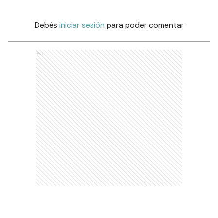
Debés
iniciar sesión
para poder comentar
Ads