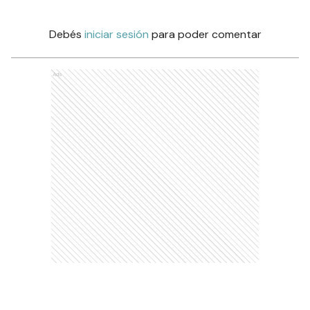
Debés
iniciar sesión
para poder comentar
Ads