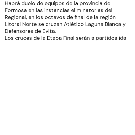
Habrá duelo de equipos de la provincia de
Formosa en las instancias eliminatorias del
Regional, en los octavos de final de la región
Litoral Norte se cruzan Atlético Laguna Blanca y
Defensores de Evita.
Los cruces de la Etapa Final serán a partidos ida
y vuelta, uno en cada sede. Atlético Laguna
Blanca será local en el partido de ida, este
sábado con horario a confirmar, mientras que la
vuelta será en la capital provincial el miércoles 20
en el Estadio Defensores de Evita.
Luego de estos cruces se vendrá el receso por
las fiestas, el certamen se reanudará con los
cuartos de final, que tendrá el partido de ida el 6
de enero y el de vuelta el 10 de enero. Las
semifinales están estipuladas a jugarse el
domingo 14 de enero (ida) y domingo 21 de enero
(vuelta). Las finales de la región tendrán su
partido de ida el domingo 28 de enero y la vuelta