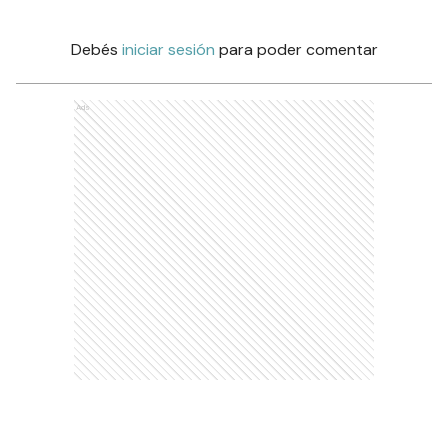
Debés
iniciar sesión
para poder comentar
Ads