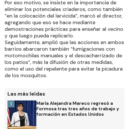
debajo de los 0° C y eclosionar hasta un año
después, cuando vuelven a presentarse
condiciones climáticas favorables, recalcó.
Por eso motivo, se insiste en la importancia de
eliminar los potenciales criaderos, como también
“en la colocación del larvicida”, marcó el director,
agregando que eso se hace mediante
demostraciones prácticas para enseñar al vecino
y que luego pueda replicarlo.
Seguidamente, amplió que las acciones en ambos
barrios abarcaron también “fumigaciones con
motomochilas manuales y el descacharrizado de
los patios”, más la difusión de otras medidas,
como el uso del repelente para evitar la picadura
de los mosquitos.
Las más leídas
María Alejandra Mareco regresó a
1