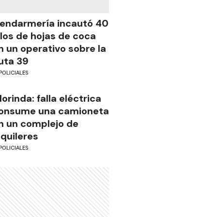
endarmería incautó 40
ilos de hojas de coca
n un operativo sobre la
uta 39
POLICIALES
lorinda: falla eléctrica
onsume una camioneta
n un complejo de
lquileres
POLICIALES