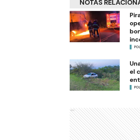
NOTAS RELACION
Pir
ope
bom
inc
POL
Una
el 
ent
POL
Ads