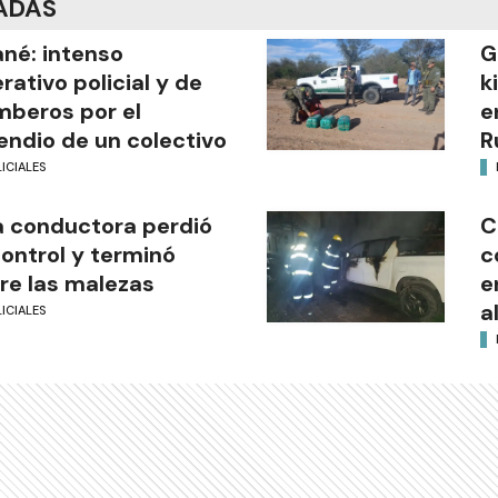
ADAS
ané: intenso
G
rativo policial y de
k
beros por el
e
endio de un colectivo
R
ICIALES
 conductora perdió
C
control y terminó
c
re las malezas
e
a
ICIALES