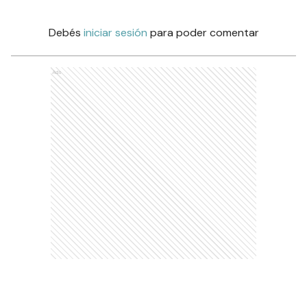
Debés
iniciar sesión
para poder comentar
Ads