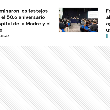
minaron los festejos
F
 el 50.o aniversario
a
pital de la Madre y el
a
o
u
CIEDAD