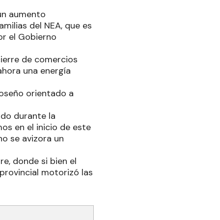
 un aumento
amilias del NEA, que es
or el Gobierno
cierre de comercios
 ahora una energía
moseño orientado a
ido durante la
os en el inicio de este
no se avizora un
e, donde si bien el
rovincial motorizó las