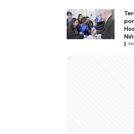
Ter
por
Hos
Niñ
SO
Ads