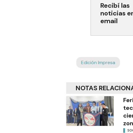
Recibí las
noticias e
email
Edición Impresa
NOTAS RELACION
Fer
tec
cie
zon
SO