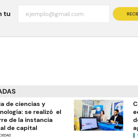
n tu
RECI
ADAS
ia de ciencias y
C
nología: se realizó el
e
rre de la instancia
d
al de capital
a
CIEDAD