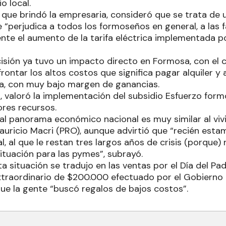
o local.
 que brindó la empresaria, consideró que se trata de
“perjudica a todos los formoseños en general, a las f
nte el aumento de la tarifa eléctrica implementada p
cisión ya tuvo un impacto directo en Formosa, con el 
ontar los altos costos que significa pagar alquiler y
ta, con muy bajo margen de ganancias.
, valoró la implementación del subsidio Esfuerzo for
ores recursos.
ual panorama económico nacional es muy similar al viv
uricio Macri (PRO), aunque advirtió que “recién estam
, al que le restan tres largos años de crisis (porque) 
ituación para las pymes”, subrayó.
situación se tradujo en las ventas por el Día del Padr
traordinario de $200.000 efectuado por el Gobierno p
que la gente “buscó regalos de bajos costos”.