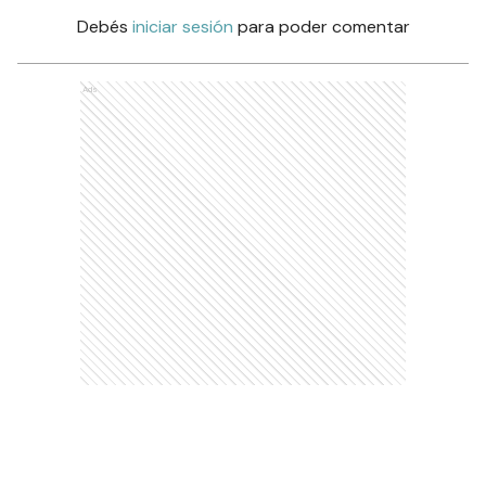
Debés
iniciar sesión
para poder comentar
Ads