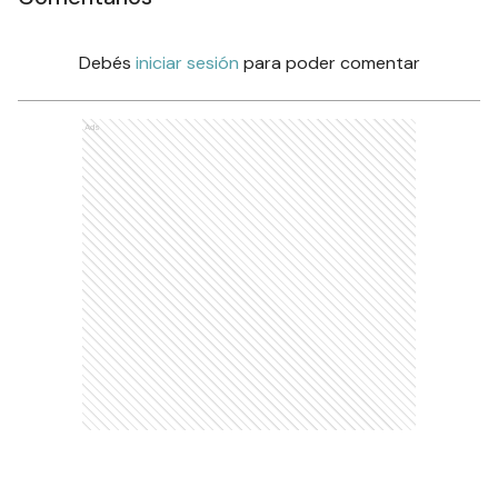
Debés
iniciar sesión
para poder comentar
Ads