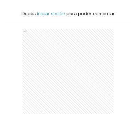
Debés
iniciar sesión
para poder comentar
Ads