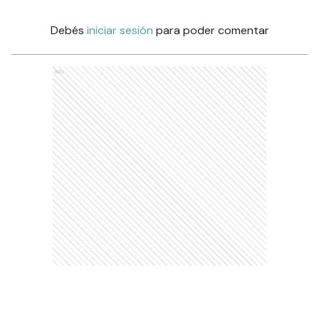
Debés
iniciar sesión
para poder comentar
Ads