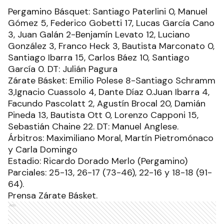
Pergamino Básquet: Santiago Paterlini 0, Manuel
Gómez 5, Federico Gobetti 17, Lucas García Cano
3, Juan Galán 2-Benjamín Levato 12, Luciano
González 3, Franco Heck 3, Bautista Marconato 0,
Santiago Ibarra 15, Carlos Báez 10, Santiago
García 0. DT: Julián Pagura
Zárate Básket: Emilio Polese 8-Santiago Schramm
3,Ignacio Cuassolo 4, Dante Díaz 0.Juan Ibarra 4,
Facundo Pascolatt 2, Agustín Brocal 20, Damián
Pineda 13, Bautista Ott 0, Lorenzo Capponi 15,
Sebastián Chaine 22. DT: Manuel Anglese.
Árbitros: Maximiliano Moral, Martín Pietromónaco
y Carla Domingo
Estadio: Ricardo Dorado Merlo (Pergamino)
Parciales: 25-13, 26-17 (73-46), 22-16 y 18-18 (91-
64).
Prensa Zárate Básket.
Ads