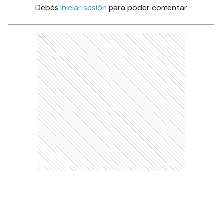
Debés
iniciar sesión
para poder comentar
Ads