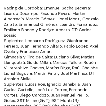
Racing de Córdoba: Emanuel Sacha Becerra;
Lisardo Docampo, Facundo Rivero, Martín
Albarracín, Marcio Gómez; Lionel Monti, Gonzalo
Zárate, Emmanuel Giménez, Leandro Fernández;
Emiliano Blanco y Rodrigo Acosta. DT: Carlos
Bossio
Suplentes: Leonardo Rodríguez, Gianfranco
Ferrero, Juan Fernando Alfaro, Pablo Lopez, Axel
Oyola y Francisco Aman.
Gimnasia y Tiro de Salta: Luciano Silva; Matías
Llanquetrú, Guido Millán, Marcos Tallura, Rubén
Villarreal; Ivo Chaves, Matías Birge, Raúl Chalabe,
Lionel Segovia; Martín Pino y Joel Martínez. DT:
Arnaldo Sialle.
Suplentes: Lucas Roa, Ignacio Sanabria, Juan
Carlos Cartello, José Luis Torres, Fernando
Cortes, Diego Cardozo, Juan Manuel Perillo.
Goles: 3ST Millan (GyT), 9ST Monti (R).
Amonestados: 8ST Raúl Chalabe (GyT).