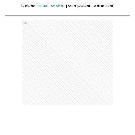
Debés
iniciar sesión
para poder comentar
Ads