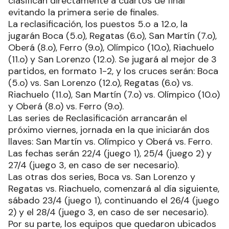
clasifican directamente a cuartos de final
evitando la primera serie de finales.
La reclasificación, los puestos 5.o a 12.o, la
jugarán Boca (5.o), Regatas (6.o), San Martín (7.o),
Oberá (8.o), Ferro (9.o), Olímpico (10.o), Riachuelo
(11.o) y San Lorenzo (12.o). Se jugará al mejor de 3
partidos, en formato 1-2, y los cruces serán: Boca
(5.o) vs. San Lorenzo (12.o), Regatas (6.o) vs.
Riachuelo (11.o), San Martín (7.o) vs. Olímpico (10.o)
y Oberá (8.o) vs. Ferro (9.o).
Las series de Reclasificación arrancarán el
próximo viernes, jornada en la que iniciarán dos
llaves: San Martín vs. Olímpico y Oberá vs. Ferro.
Las fechas serán 22/4 (juego 1), 25/4 (juego 2) y
27/4 (juego 3, en caso de ser necesario).
Las otras dos series, Boca vs. San Lorenzo y
Regatas vs. Riachuelo, comenzará al día siguiente,
sábado 23/4 (juego 1), continuando el 26/4 (juego
2) y el 28/4 (juego 3, en caso de ser necesario).
Por su parte, los equipos que quedaron ubicados