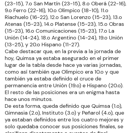
(23-15), 7.o San Martín (23-15), 8.o Oberá (22-16),
9.o Ferro (22-16), 10.o Olímpico (18-10), 11.o
Riachuelo (16-22), 12.o San Lorenzo (15-23), 13.o
Atenas (15-23), 14.o Platense (15-23), 15.o Obras
(15-23), 16.o Comunicaciones (15-23), 17.o La
Unión (14-24), 18.o Argentino (14-24), 19.o Unión
(13-25), y 20.o Hispano (11-27).
Cabe destacar que, en la previa a la jornada de
hoy, Quimsa ya estaba asegurado en el primer
lugar de la tabla desde hace ya varias jornadas,
como así también que Olímpico era 10.o y que
también ya estaba definido el cruce de
permanencia entre Unión (19.o) e Hispano (20.o).
El resto de las posiciones era un enigma hasta
hace unos minutos.
De esta forma, queda definido que Quimsa (1.o),
Gimnasia (2.o), Instituto (3.o) y Peñarol (4.o), que
ya estaban definidos entre los cuatro mejores y
solo quedaba conocer sus posiciones finales, se