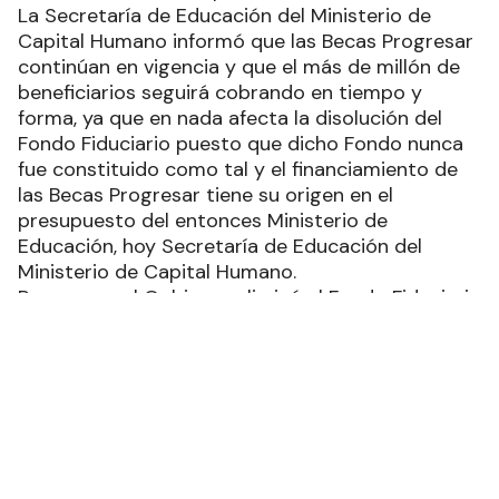
La Secretaría de Educación del Ministerio de
Capital Humano informó que las Becas Progresar
continúan en vigencia y que el más de millón de
beneficiarios seguirá cobrando en tiempo y
forma, ya que en nada afecta la disolución del
Fondo Fiduciario puesto que dicho Fondo nunca
fue constituido como tal y el financiamiento de
las Becas Progresar tiene su origen en el
presupuesto del entonces Ministerio de
Educación, hoy Secretaría de Educación del
Ministerio de Capital Humano.
Pese a que el Gobierno eliminó el Fondo Fiduciario
que financiaba las becas, aclaró que no se
eliminarán y determinó que estarán a cargo del
Ministerio de Capital Humano para mantenerlo
vigente.
Recientemente, el Gobierno confirmó un aumento
del 75% para los beneficiarios de las Becas
Progresar en el mes de octubre que las llevará a