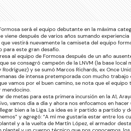
e Formosa será el equipo debutante en la máxima categ
 viene después de varios años sumando experiencia en
s que vestirá nuevamente la camiseta del equipo for
 para este gran desafío.
resa al equipo de Formosa después de un año ausente 
 que se consagró campeón de la LNVM (la base local m
Rodríguez) y se sumó Marcos Richards, ex Once Unido
emanas de intensa pretemporada con mucho trabajo 
ue vamos por el buen camino, se nota que el equipo 
r mendocino.
ar de metas para esta primera incursión en la A1, Aray
ivo, vamos día a día y ahora nos enfocamos en hacer
egar bien a la Liga. La idea es ir partido a partido y 
nemos” y agregó: “A mí me gustaría estar entre los cu
lantel y a la vuelta de Martín López, el armador desta
n plantel y un cuerpo técnico que nos conocemos, lo