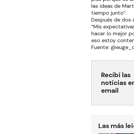
las ideas de Mar
tiempo junto”.
Después de dos añ
“Mis expectativa
hacer lo mejor p
eso estoy content
Fuente: @euge_c
Recibí las
noticias e
email
Las más le