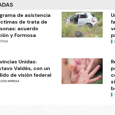
ADAS
grama de asistencia
U
íctimas de trata de
f
sonas: acuerdo
v
ión y Formosa
p
ÍTICA
vincias Unidas:
R
tavo Valdés, con un
p
ido de visión federal
c
s
CIÓN IMPRESA
b