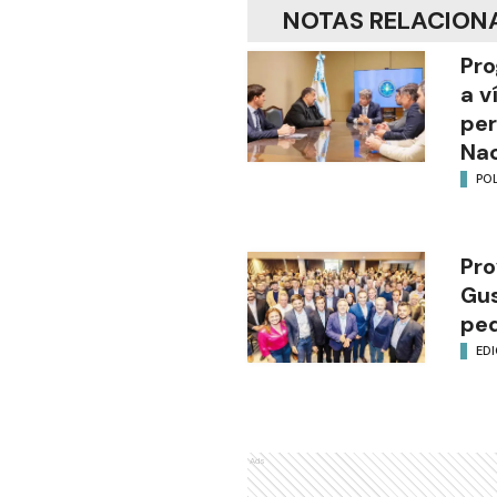
NOTAS RELACION
Pro
a v
per
Nac
POL
Pro
Gus
ped
EDI
Ads