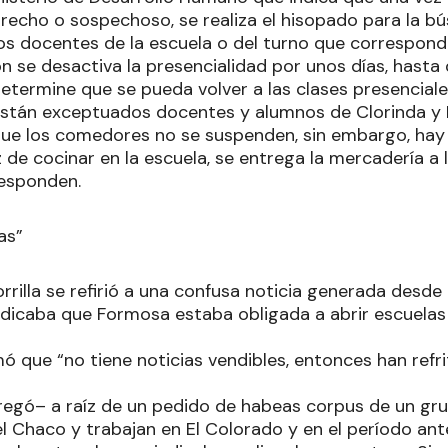
recho o sospechoso, se realiza el hisopado para la b
os docentes de la escuela o del turno que correspond
ón se desactiva la presencialidad por unos días, hasta
etermine que se pueda volver a las clases presenciale
están exceptuados docentes y alumnos de Clorinda y
ue los comedores no se suspenden, sin embargo, hay 
 de cocinar en la escuela, se entrega la mercadería a 
responden.
as”
orrilla se refirió a una confusa noticia generada desde
dicaba que Formosa estaba obligada a abrir escuelas y
mó que “no tiene noticias vendibles, entonces han ref
regó– a raíz de un pedido de habeas corpus de un gr
l Chaco y trabajan en El Colorado y en el período ante