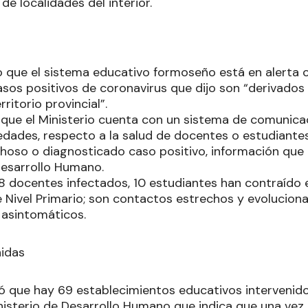
 de localidades del interior.
ijo que el sistema educativo formoseño está en alert
os positivos de coronavirus que dijo son “derivados d
ritorio provincial”.
 que el Ministerio cuenta con un sistema de comunica
edades, respecto a la salud de docentes o estudiant
hoso o diagnosticado caso positivo, información que 
Desarrollo Humano.
 docentes infectados, 10 estudiantes han contraído el 
e Nivel Primario; son contactos estrechos y evolucion
 asintomáticos.
nidas
ló que hay 69 establecimientos educativos intervenido
nisterio de Desarrollo Humano que indica que una ve