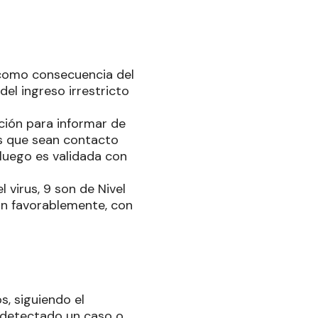
a como consecuencia del
el ingreso irrestricto
ción para informar de
es que sean contacto
luego es validada con
virus, 9 son de Nivel
an favorablemente, con
s, siguiendo el
z detectado un caso o