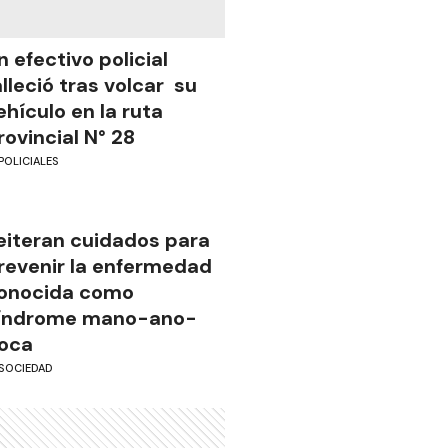
n efectivo policial
alleció tras volcar su
ehículo en la ruta
rovincial N° 28
POLICIALES
eiteran cuidados para
revenir la enfermedad
onocida como
índrome mano-ano-
oca
SOCIEDAD