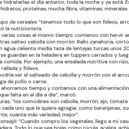
s hidratarlas el día anterior, toda la noche y ya está.
hidratos, proteínas, mucha fibra, vitaminas, minerales
rupo de cereales “tenemos todo lo que son fideos, arr
só la nutricionista.
 varias cosas al mismo tiempo: comienzo con hervir ar
ntras salteo cebolla con morrón. Rallo zanahoria, corto
n agua caliente media taza de lentejas turcas unos 
se guardan en la heladera en tuppers cerrados y lue
 comida. Por ejemplo, una ensalada nutritiva con rúcul
 rallada y fideos.
dría ser el salteado de cebolla y morrón con el arroz,
a de pollo o carne.
 ahorramos tiempo y contamos con una alimentación d
que falta en el día a día”, marcó.
uras, “los comodines son cebolla, morrón, ajo, tomate
cada uno qué le quiere agregar, como berenjenas, zucc
nte, cuanta más variedad, mejor”.
onsejó: “Cuando compro los vegetales, llego a mi casa
adera. Todo lo que sea hojas como rúcula, acelga, achi