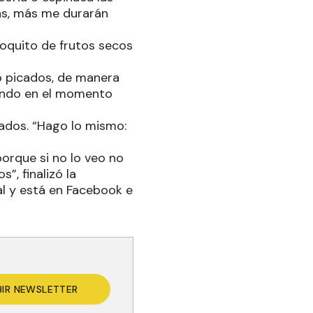
cas, más me durarán
poquito de frutos secos
jo picados, de manera
cando en el momento
lados. “Hago lo mismo:
porque si no lo veo no
”, finalizó la
al y está en Facebook e
BIR NEWSLETTER