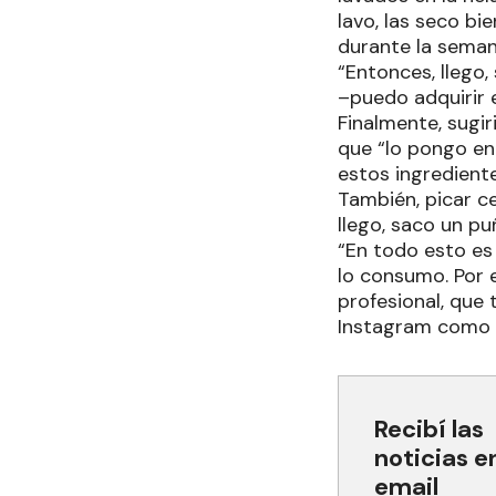
lavo, las seco b
durante la seman
“Entonces, llego
–puedo adquirir 
Finalmente, sugir
que “lo pongo en
estos ingrediente
También, picar c
llego, saco un pu
“En todo esto es 
lo consumo. Por e
profesional, que 
Instagram como 
Recibí las
noticias e
email