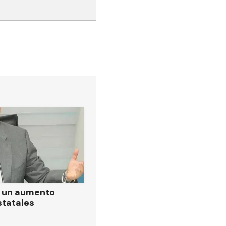
ó un aumento
statales