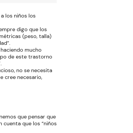
a los niños los
iempre digo que los
étricas (peso, talla)
dad”.
oy haciendo mucho
ipo de este trastorno
”.
ucioso, no se necesita
e cree necesario,
“Tenemos que pensar que
en cuenta que los “niños