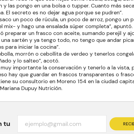
ien y las pongo en una bolsa o tupper. Cuanto más se
a. El secreto es no dejar agua porque se pudren”.
, saco un poco de rúcula, un poco de arroz, pongo un 
el mix- y hago una ensalada súper completa”, apuntó.
ió preparar un frasco con aceite, sumando perejil y a
 una sartén y ya tengo todo, no tengo que andar pi
s para iniciar la cocina”.
ebolla, morrón o cebollita de verdeo y tenerlos conge
ñado y lo salteo”, acotó.
muy importante la conservación y tenerlo a la vista, 
so hay que guardar en frascos transparentes o frascos
tiene su consultorio en Moreno 154 en la ciudad capit
Mariana Dupuy Nutrición.
n tu
RECI