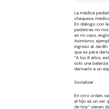
La médica pediatr
chequeos médicos
En diálogo con l
pediatras no nos
en mi caso, engl
Asimismo, ejempl
ingreso al Jardí
que es para deriv
“A los 8 años, es
solo una balanza
derivarlo a un esp
Socializar
En otro orden, se
el hijo es un ser
de hoy” vienen de