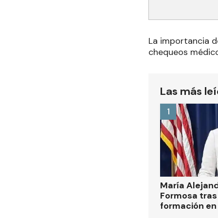
La importancia d
chequeos médico
Las más le
1
María Alejan
Formosa tras 
formación en