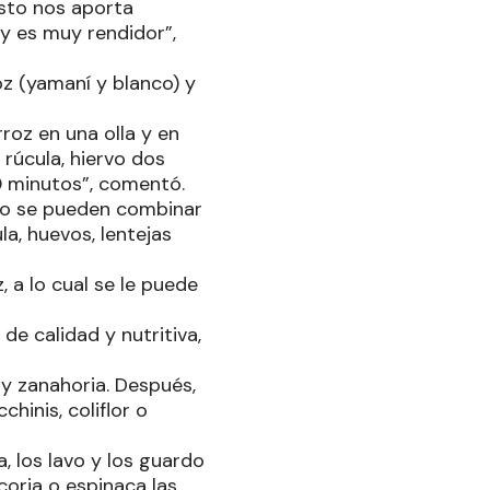
 Esto nos aporta
 y es muy rendidor”,
oz (yamaní y blanco) y
roz en una olla y en
 rúcula, hiervo dos
20 minutos”, comentó.
go se pueden combinar
a, huevos, lentejas
 a lo cual se le puede
e calidad y nutritiva,
 y zanahoria. Después,
hinis, coliflor o
, los lavo y los guardo
coria o espinaca las