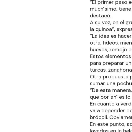
“El primer paso e
muchísimo, tiene 
destacó.
A su vez, en el g
la quinoa”, expre
“La idea es hacer
otra, fideos, mie
huevos, remojo e
Estos elementos 
para preparar una
turcas, zanahoria
Otra propuesta po
sumar una pechug
“De esta manera,
que por ahí es lo 
En cuanto a verd
va a depender de 
brócoli. Obviame
En este punto, ac
lavados en la hel