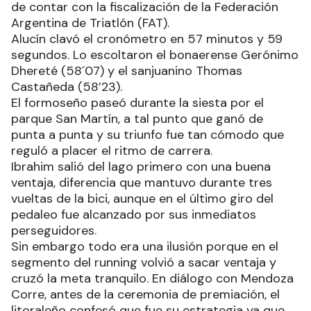
de contar con la fiscalización de la Federación
Argentina de Triatlón (FAT).
Alucín clavó el cronómetro en 57 minutos y 59
segundos. Lo escoltaron el bonaerense Gerónimo
Dhereté (58´07) y el sanjuanino Thomas
Castañeda (58’23).
El formoseño paseó durante la siesta por el
parque San Martín, a tal punto que ganó de
punta a punta y su triunfo fue tan cómodo que
reguló a placer el ritmo de carrera.
Ibrahim salió del lago primero con una buena
ventaja, diferencia que mantuvo durante tres
vueltas de la bici, aunque en el último giro del
pedaleo fue alcanzado por sus inmediatos
perseguidores.
Sin embargo todo era una ilusión porque en el
segmento del running volvió a sacar ventaja y
cruzó la meta tranquilo. En diálogo con Mendoza
Corre, antes de la ceremonia de premiación, el
litoraleño confesó que fue su estrategia ya que