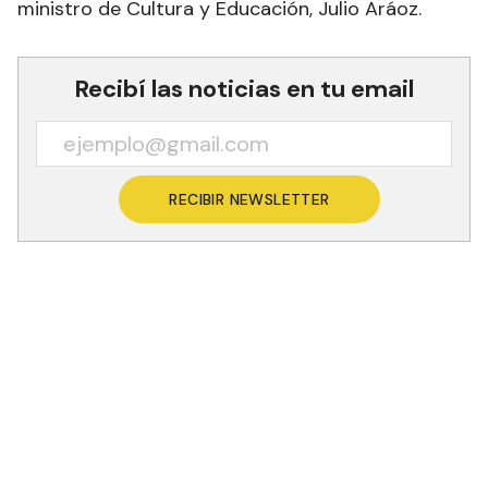
ministro de Cultura y Educación, Julio Aráoz.
Recibí las noticias en tu email
RECIBIR NEWSLETTER
Esta propuesta es un programa académico, y
también una herramienta de transformación
social que busca garantizar la igualdad de
oportunidades y asegurar que el acceso a la
educación llegue a cada rincón del territorio
formoseño. Según destacaron las autoridades, el
plan reafirma el rol de un "Estado presente" que
acompaña las trayectorias de vida de sus