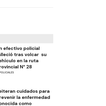
n efectivo policial
alleció tras volcar su
ehículo en la ruta
rovincial N° 28
POLICIALES
eiteran cuidados para
revenir la enfermedad
onocida como