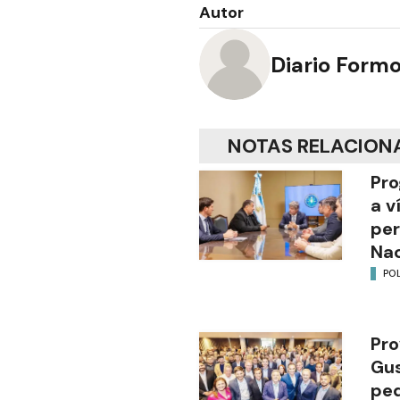
Autor
Diario Form
NOTAS RELACION
Pro
a v
per
Nac
POL
Pro
Gus
ped