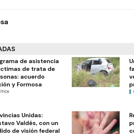
osa
ADAS
grama de asistencia
U
íctimas de trata de
f
sonas: acuerdo
v
ión y Formosa
p
ÍTICA
vincias Unidas:
R
tavo Valdés, con un
p
ido de visión federal
c