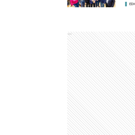
EDI
Ads